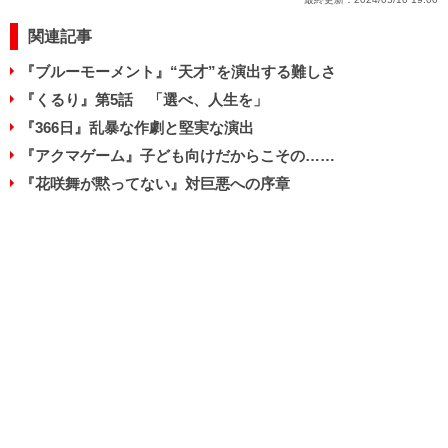
関連記事
『ブルーモーメント』“天才”を演出する難しさ
『くるり』第5話 「選べ、人生を」
『366日』乱暴な作劇と堅実な演出
『アクマゲーム』子ども向けだからこその……
『花咲舞が黙ってない』対巨悪への序章