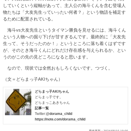
していくという縦軸があって、主人公の海斗くんを含む登場人
物たちは「大友先生っていったい何者？」という物語を補足す
るために配置されている。
海斗vs大友先生というタイマン勝負を見せるには、海斗くん
という人物への掘り下げが甘すぎるんです。最終的に「大友先
生って、そうだったのか！」というところに落ち着くはずです
が、そのとき海斗くんにどれだけ存在感を与えられるか、とい
うのがこの先の見どころになると思います。
なので、現状では全然おもしろくないです。つづく。
（文＝どらまっ子AKIちゃん）
どらまっ子AKIちゃん
どらまっ子です。
どらまっこあきちゃん
記事一覧
Twitter:
@dorama_child
https://note.com/dorama_child
最終更新：
2024/05/10 19:00