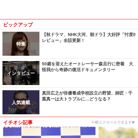
ピックアップ
【秋ドラマ、NHK大河、朝ドラ】大好評「忖度0
レビュー」全話更新！
特集
50歳を迎えたオートレーサー森且行に密着 大
怪我から奇跡の復活ドキュメンタリー
インタビュー
真田広之が俳優養成学校設立の野望、師匠・千
葉真一は大トラブルに…どうなる？
人気連載
イチオシ記事
※横スクロールできます▶