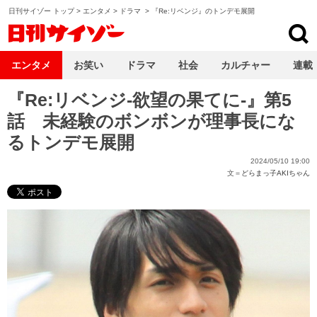
日刊サイゾー トップ
>
エンタメ
>
ドラマ
>
『Re:リベンジ』のトンデモ展開
日刊サイゾー
エンタメ
お笑い
ドラマ
社会
カルチャー
連載
『Re:リベンジ-欲望の果てに-』第5
話 未経験のボンボンが理事長にな
るトンデモ展開
2024/05/10 19:00
文＝
どらまっ子AKIちゃん