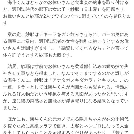
海斗くんはどっかのお偉いさんと食事会の約束を取り付ける
と、週刊誌時代の部下の女の子・紗耶（見上愛）を同席させ、
お偉いさんと紗耶が2人でワインバーに消えていくのを見送りま
す。
案の定、紗耶はテキーラをガン飲みさせられ、バーの奥にあ
る個室にご案内。週刊誌記者の女性を強引に抱こうとするお偉
いさんも迂闊すぎますし、「融資してくれるなら」とか言って
体を許そうとする紗耶も大概です。
結局、紗耶は寸前でお偉いさんを柔道部仕込みの締め技で失
神させて事なきを得ました。なんでそこまでするのかと訝しが
る海斗くんに、紗耶は「アナタガスキダカラ」とキッス。この
一連、ドラマとしては海斗くんが周囲からも愛される、情熱あ
ふれる好人物だという印象を与える意図があったかと思います
が、逆に彼の鈍感さと無能さが浮き彫りになる結果となってい
ました。
ほかにも、海斗くんの元カノである陽月ちゃんが妹の手術代
を稼ぐために高級クラブで働き、太客とネンゴロになって大金
を出してもらったことを示唆するくだりがあったり、「若くて