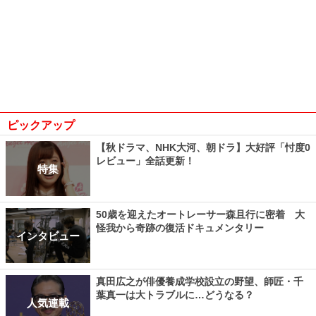
ピックアップ
【秋ドラマ、NHK大河、朝ドラ】大好評「忖度0
レビュー」全話更新！
特集
50歳を迎えたオートレーサー森且行に密着 大
怪我から奇跡の復活ドキュメンタリー
インタビュー
真田広之が俳優養成学校設立の野望、師匠・千
葉真一は大トラブルに…どうなる？
人気連載