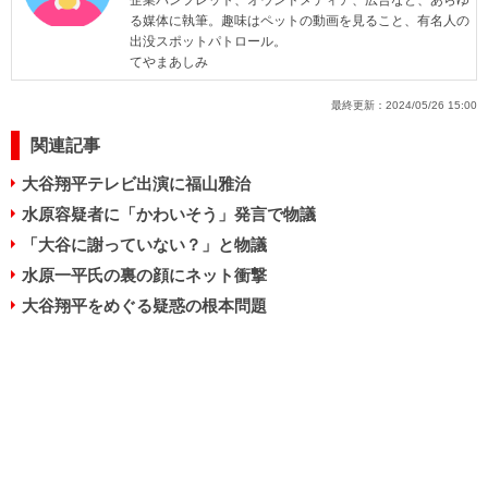
企業パンフレット、オウンドメディア、広告など、あらゆ
る媒体に執筆。趣味はペットの動画を見ること、有名人の
出没スポットパトロール。
てやまあしみ
最終更新：
2024/05/26 15:00
関連記事
大谷翔平テレビ出演に福山雅治
水原容疑者に「かわいそう」発言で物議
「大谷に謝っていない？」と物議
水原一平氏の裏の顔にネット衝撃
大谷翔平をめぐる疑惑の根本問題