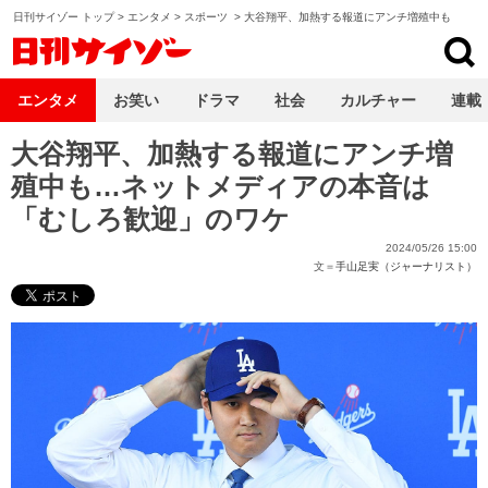
日刊サイゾー トップ
>
エンタメ
>
スポーツ
>
大谷翔平、加熱する報道にアンチ増殖中も
日刊サイゾー
エンタメ
お笑い
ドラマ
社会
カルチャー
連載
大谷翔平、加熱する報道にアンチ増
殖中も…ネットメディアの本音は
「むしろ歓迎」のワケ
2024/05/26 15:00
文＝
手山足実（ジャーナリスト）