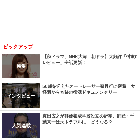
ピックアップ
【秋ドラマ、NHK大河、朝ドラ】大好評「忖度0
レビュー」全話更新！
特集
50歳を迎えたオートレーサー森且行に密着 大
怪我から奇跡の復活ドキュメンタリー
インタビュー
真田広之が俳優養成学校設立の野望、師匠・千
葉真一は大トラブルに…どうなる？
人気連載