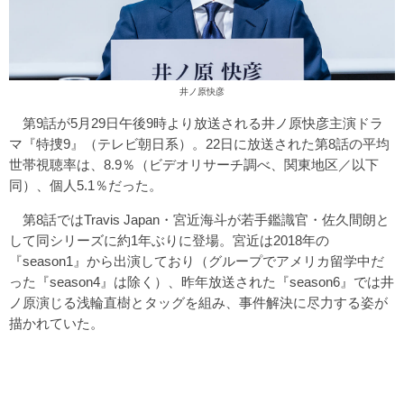
井ノ原快彦
第9話が5月29日午後9時より放送される井ノ原快彦主演ドラ
マ『特捜9』（テレビ朝日系）。22日に放送された第8話の平均
世帯視聴率は、8.9％（ビデオリサーチ調べ、関東地区／以下
同）、個人5.1％だった。
第8話ではTravis Japan・宮近海斗が若手鑑識官・佐久間朗と
して同シリーズに約1年ぶりに登場。宮近は2018年の
『season1』から出演しており（グループでアメリカ留学中だ
った『season4』は除く）、昨年放送された『season6』では井
ノ原演じる浅輪直樹とタッグを組み、事件解決に尽力する姿が
描かれていた。