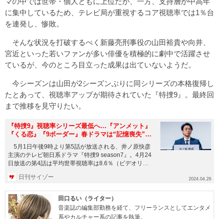
マの中では世帯・個人ともに上位だが、一方、支持層が中高年
に集中しているため、テレビ局が重視するコア視聴率では1％台
を連発し、惨敗。
そんな状況を打破するべく新藤亮刑事役の山田裕貴や向井、
宮近といった若いファンが多い俳優を積極的に劇中で活躍させ
ているが、今のところ目立った成果は出ていないようだ。
今シーズンは山田が2シーズンぶりに同シリーズの本格復帰し
たとあって、視聴率アップが期待されていた『特捜9』。最終回
まで推移を見守りたい。
『特捜9』視聴率シリーズ最低へ…『アンメット』
『くる恋』『9ボーダー』春ドラマは“記憶喪失”大
発生
5月1日午後9時より第5話が放送される、井ノ原快彦
主演のテレビ朝日系ドラマ『特捜9 season7』。4月24
日放送の第4話は平均世帯視聴率は8.6％（ビデオリサ
ーチ...
日刊サイゾー
2024.04.29
田口るい（ライター）
音楽誌の編集部勤務を経て、フリーランスとしてエンタメ
系やカルチャー系の記事を執筆。