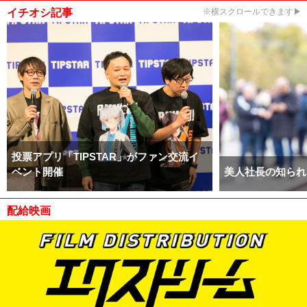
イチオシ記事
※横スクロールできます▶
投票アプリ「TIPSTAR」がファン交流イ
ベント開催
美人社長の知られ
配給映画