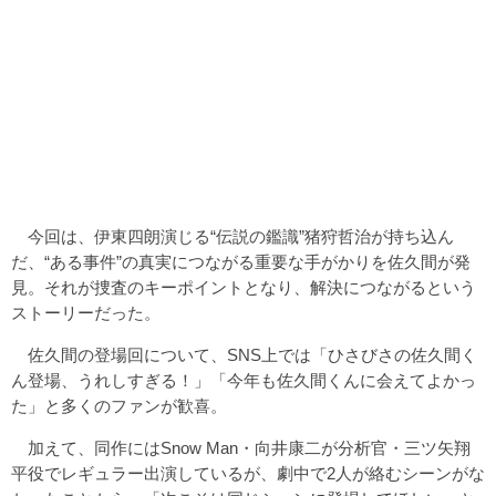
今回は、伊東四朗演じる“伝説の鑑識”猪狩哲治が持ち込ん
だ、“ある事件”の真実につながる重要な手がかりを佐久間が発
見。それが捜査のキーポイントとなり、解決につながるという
ストーリーだった。
佐久間の登場回について、SNS上では「ひさびさの佐久間く
ん登場、うれしすぎる！」「今年も佐久間くんに会えてよかっ
た」と多くのファンが歓喜。
加えて、同作にはSnow Man・向井康二が分析官・三ツ矢翔
平役でレギュラー出演しているが、劇中で2人が絡むシーンがな