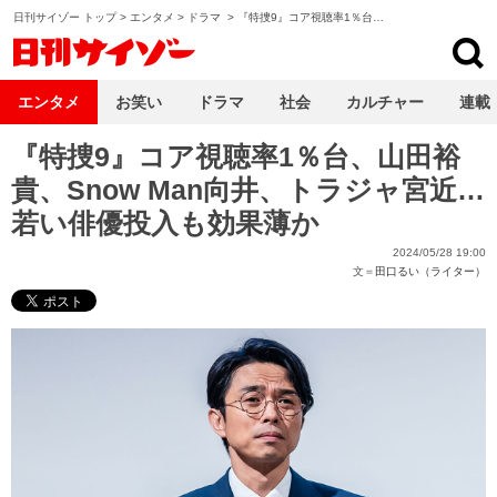
日刊サイゾー トップ
>
エンタメ
>
ドラマ
>
『特捜9』コア視聴率1％台…
日刊サイゾー
エンタメ
お笑い
ドラマ
社会
カルチャー
連載
『特捜9』コア視聴率1％台、山田裕
貴、Snow Man向井、トラジャ宮近…
若い俳優投入も効果薄か
2024/05/28 19:00
文＝
田口るい（ライター）