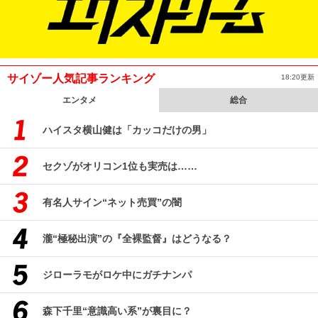
サイゾー人気記事ランキング
18:20更新
エンタメ
総合
ハイスタ横山健は「カッコだけの男」
セクゾがオリコン1位も実売は……
有名人サイン“ネット売買”の闇
瀧“極秘出演”の『全裸監督』はどうなる？
ジローラモがロケ中にガチナンパ
森下千里“意識高い系”が裏目に？