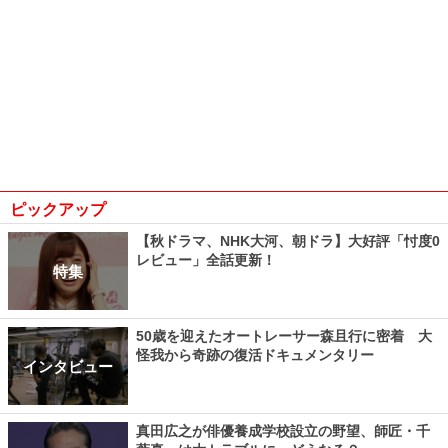
ピックアップ
【秋ドラマ、NHK大河、朝ドラ】大好評「忖度0
レビュー」全話更新！
特集
50歳を迎えたオートレーサー森且行に密着 大
怪我から奇跡の復活ドキュメンタリー
インタビュー
真田広之が俳優養成学校設立の野望、師匠・千