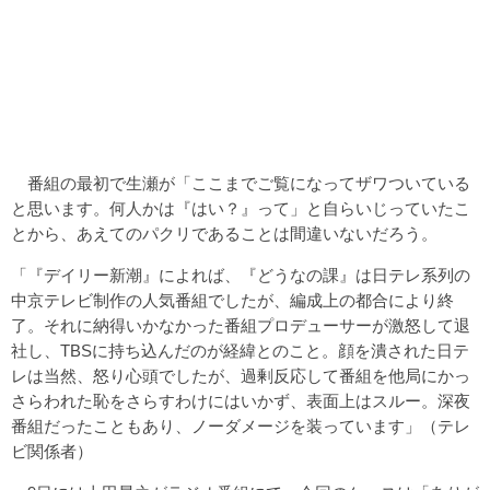
番組の最初で生瀬が「ここまでご覧になってザワついている
と思います。何人かは『はい？』って」と自らいじっていたこ
とから、あえてのパクリであることは間違いないだろう。
「『デイリー新潮』によれば、『どうなの課』は日テレ系列の
中京テレビ制作の人気番組でしたが、編成上の都合により終
了。それに納得いかなかった番組プロデューサーが激怒して退
社し、TBSに持ち込んだのが経緯とのこと。顔を潰された日テ
レは当然、怒り心頭でしたが、過剰反応して番組を他局にかっ
さらわれた恥をさらすわけにはいかず、表面上はスルー。深夜
番組だったこともあり、ノーダメージを装っています」（テレ
ビ関係者）