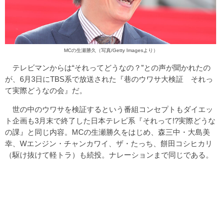
MCの生瀬勝久（写真/Getty Imagesより）
テレビマンからは“それってどうなの？”との声が聞かれたの
が、6月3日にTBS系で放送された『巷のウワサ大検証 それっ
て実際どうなの会』だ。
世の中のウワサを検証するという番組コンセプトもダイエッ
ト企画も3月末で終了した日本テレビ系『それって!?実際どうな
の課』と同じ内容。MCの生瀬勝久をはじめ、森三中・大島美
幸、Wエンジン・チャンカワイ、ザ・たっち、餅田コシヒカリ
（駆け抜けて軽トラ）も続投。ナレーションまで同じである。