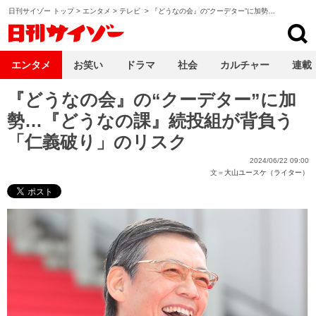
日刊サイゾー トップ
>
エンタメ
>
テレビ
>
『どうなの会』の“クーデター”に加勢…
日刊サイゾー
エンタメ
お笑い
ドラマ
社会
カルチャー
連載
『どうなの会』の“クーデター”に加
勢…『どうなの課』続投組が背負う
「仁義破り」のリスク
2024/06/22 09:00
文＝
大山ユースケ（ライター）