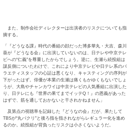
また、制作会社ディレクターは出演者のリスクについても指
摘する。
「『どうなる課』時代の番組の顔だった博多華丸・大吉、森川
葵が『どうなる会』に出演していないのは、日テレや中京テレ
ビへの“仁義”を尊重したからでしょう。逆に、生瀬ら続投組は
謀反側についたわけで、これにより中京テレビや日テレ系のバ
ラエティスタッフの心証は悪くなり、キャスティングの序列が
下がったはず。俳優が本業の生瀬は痛くもかゆくもないでしょ
うが、大島やチャンカワイは中京テレビの人気番組に出演した
り、日テレにも『世界の果てまでイッテQ！』の恩義があった
はずで、筋を通しておかないと干されかねません」
及第点の視聴率を記録した『どうなの会』だが、果たして
TBSが“丸パクリ”と後ろ指を指されながらレギュラー化を進め
るのか。続投組が背負ったリスクは小さくないようだ。