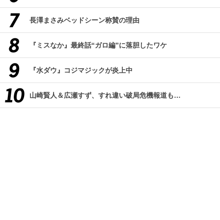
長澤まさみベッドシーン称賛の理由
『ミスなか』最終話“ガロ編”に落胆したワケ
『水ダウ』コジマジックが炎上中
山崎賢人＆広瀬すず、すれ違い破局危機報道も…