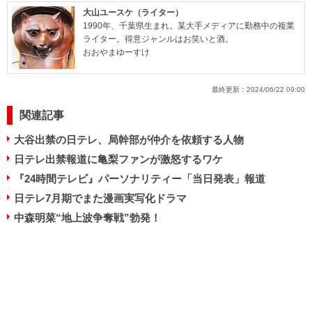
大山ユースケ（ライター）
1990年、千葉県生まれ。某大手メディアに勤務中の複業
ライター。得意ジャンルはお笑いと酒。
おおやまゆーすけ
最終更新：
2024/06/22 09:00
関連記事
大谷出禁の日テレ、局幹部が仲介を依頼する人物
日テレ出禁報道に亀梨ファンが激怒するワケ
『24時間テレビ』パーソナリティー「当日発表」報道
日テレ7月期でまた漫画実写化ドラマ
中森明菜“地上波争奪戦”勃発！