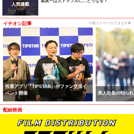
葉真一は大トラブルに…どうなる？
人気連載
イチオシ記事
※横スクロールできます▶
投票アプリ「TIPSTAR」がファン交流イ
ベント開催
美人社長の知られ
配給映画