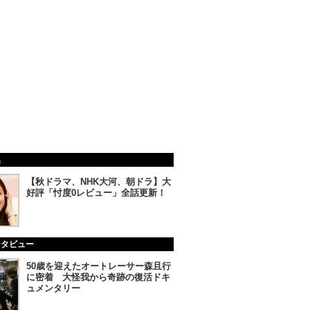
集
【秋ドラマ、NHK大河、朝ドラ】大
好評「忖度0レビュー」全話更新！
ンタビュー
50歳を迎えたオートレーサー森且行
に密着 大怪我から奇跡の復活ドキ
ュメンタリー