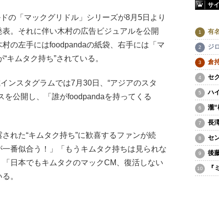
サ
ナルドの「マックグリドル」シリーズが8月5日より
発表。それに伴い木村の広告ビジュアルを公開
有
の左手にはfoodpandaの紙袋、右手には「マ
ジ
が“キムタク持ち”されている。
倉
セ
公式インスタグラムでは7月30日、“アジアのスタ
ハ
を公開し、「誰がfoodpandaを持ってくる
瀧
長
された“キムタク持ち”に歓喜するファンが続
セ
が一番似合う！」「もうキムタク持ちは見られな
後
」「日本でもキムタクのマックCM、復活しない
『
いる。