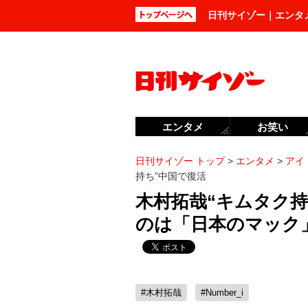
日刊サイゾー｜エンタ
エンタメ
お笑い
日刊サイゾー トップ
>
エンタメ
>
アイ
持ち”中国で復活
木村拓哉“キムタク持
のは「日本のマック
#木村拓哉
#Number_i