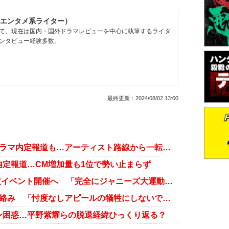
エンタメ系ライター）
て、現在は国内・国外ドラマレビューを中心に執筆するライタ
ンタビュー経験多数。
最終更新：
2024/08/02 13:00
平野紫耀、バラエティMC決定でドラマ内定報道も…アーティスト路線から一転解禁へ
定報道…CM増加量も1位で勢い止まらず
TOBE、チャリティースポーツ競技イベント開催へ 「完全にジャニーズ大運動会」と話題
Number_iとSnow Manが禁断の初絡み 「忖度なしアピールの犠牲にしないで」とファン反発
ン困惑…平野紫耀らの脱退経緯ひっくり返る？