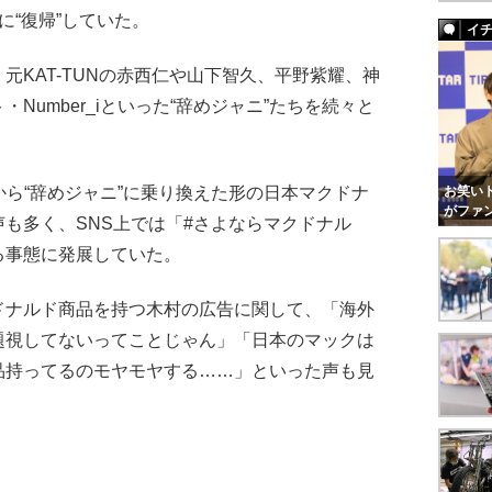
に“復帰”していた。
イ
KAT-TUNの赤西仁や山下智久、平野紫耀、神
Number_iといった“辞めジャニ”たちを続々と
から“辞めジャニ”に乗り換えた形の日本マクドナ
お笑いト
がファ
も多く、SNS上では「#さよならマクドナル
る事態に発展していた。
ナルド商品を持つ木村の広告に関して、「海外
題視してないってことじゃん」「日本のマックは
品持ってるのモヤモヤする……」といった声も見