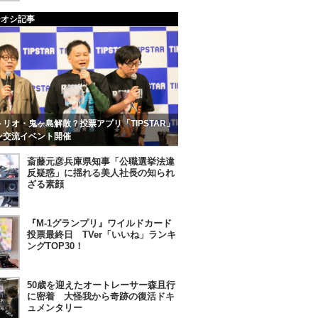
チオシ記事
リオ・鬼ヶ島解散？投票アプリ「TIPSTAR」
ン交流イベント開催
斎藤元彦兵庫県知事「公職選挙法違
反疑惑」に揺れる美人社長の知られ
ざる素顔
『M-1グランプリ』ワイルドカード
投票最終日 TVer「いいね」ランキ
ングTOP30！
50歳を迎えたオートレーサー森且行
に密着 大怪我から奇跡の復活ドキ
ュメンタリー