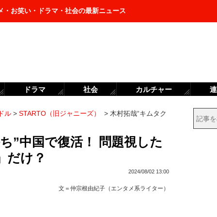
メ・お笑い・ドラマ・社会の最新ニュース
ドラマ
社会
カルチャー
連
ドル
>
STARTO（旧ジャニーズ）
>
木村拓哉“キムタク
ち”中国で復活！ 問題視した
」だけ？
2024/08/02 13:00
文＝
仲宗根由紀子（エンタメ系ライター）