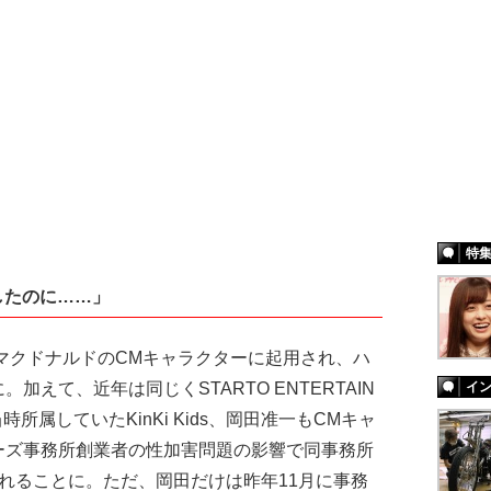
特
したのに……」
マクドナルドのCMキャラクターに起用され、ハ
えて、近年は同じくSTARTO ENTERTAIN
イ
所属していたKinKi Kids、岡田准一もCMキャ
ーズ事務所創業者の性加害問題の影響で同事務所
れることに。ただ、岡田だけは昨年11月に事務