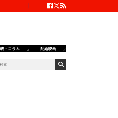
載・コラム
配給映画