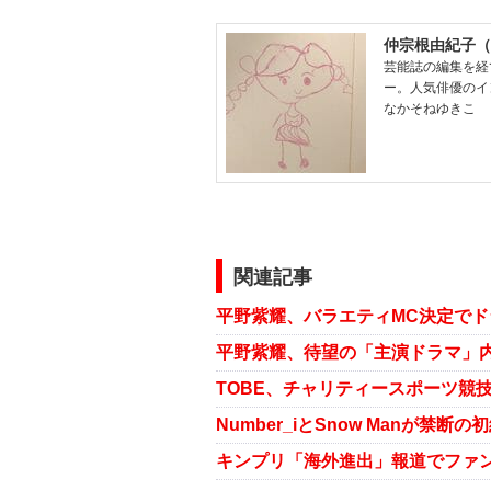
仲宗根由紀子（
芸能誌の編集を経
ー。人気俳優のイ
なかそねゆきこ
関連記事
平野紫耀、待望の「主演ドラマ」内
キンプリ「海外進出」報道でファ