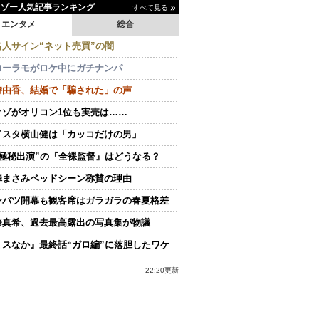
イゾー人気記事ランキング
すべて見る
エンタメ
総合
名人サイン“ネット売買”の闇
ローラモがロケ中にガチナンパ
持由香、結婚で「騙された」の声
クゾがオリコン1位も実売は……
イスタ横山健は「カッコだけの男」
“極秘出演”の『全裸監督』はどうなる？
澤まさみベッドシーン称賛の理由
ンバツ開幕も観客席はガラガラの春夏格差
藤真希、過去最高露出の写真集が物議
ミスなか』最終話“ガロ編”に落胆したワケ
22:20更新