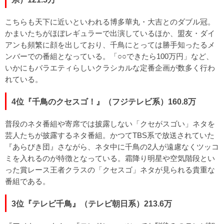
こちらも天下に近いといわれる博多華丸・大吉とのダブル冠。
かまいたちがほぼレギュラーで出演しているほか、盟友・ダイ
アンも頻繁に顔を出しており、千鳥にとっては勝手知ったるメ
ンバーでの番組となっている。「○○できたら100万円」など、
いかにもバラエティらしいクラシカルな定番企画が数多く行わ
れている。
4位『千鳥のクセスゴ！』（フジテレビ系）160.8万
普段のネタ番組や寄席では披露しない「クセがスゴい」ネタを
芸人たちが披露するネタ番組。かつてTBS系で放送されていた
『あらびき団』さながら、ネタ中に千鳥の2人が遠慮なくツッコ
ミを入れるのが特徴となっている。霜降り明星や空気階段とい
った賞レース王者クラスの「クセスゴ」ネタが見られる貴重な
番組である。
3位『テレビ千鳥』（テレビ朝日系）213.6万