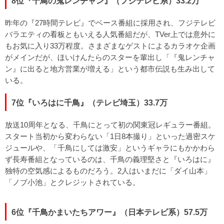
8位『千鳥の鬼レンチャン』（フジテレビ系）33.2万
昨年の『27時間テレビ』でベース番組に採用され、フジテレビ
バラエティの看板ともいえる人気番組だが、TVer上では意外に
もお気に入り33万程度。さまざまなゲストによるカラオケ企画
がメインだが、ほいけんたらのスターを輩出し「『鬼レンチャ
ン』に出ると地方営業が増える」という都市伝説も生み出して
いる。
7位『いろはに千鳥』（テレビ埼玉）33.7万
放送10周年となる、千鳥にとって初の関東冠レギュラー番組。
スタート当初から変わらない「1日8本撮り」といった過密スケ
ジュールや、「千鳥にしては激安」というギャラにもかかわら
ず長寿番組となっているのは、千鳥の義理堅さと『いろはに』
独特の空気感によるものだろう。2人はいまだに「ダイ山本」
「ノブ小池」とクレジットされている。
6位『千鳥かまいたちアワー』（日本テレビ系）57.5万