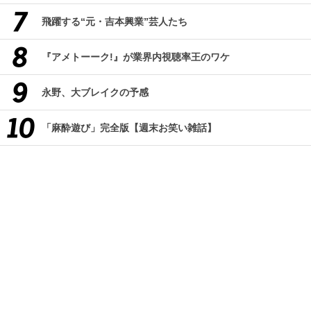
飛躍する“元・吉本興業”芸人たち
『アメトーーク!』が業界内視聴率王のワケ
永野、大ブレイクの予感
「麻酔遊び」完全版【週末お笑い雑話】