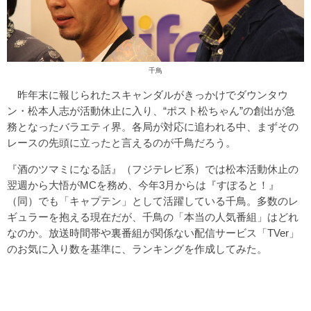
千鳥
昨年末に報じられたスキャンダルがきっかけでダウンタウ
ン・松本人志が活動休止に入り、“ポスト松ちゃん”の創出が急
務となったバラエティ界。各局が対応に追われる中、まずその
レースの先頭に立ったと言えるのが千鳥だろう。
『酒のツマミになる話』（フジテレビ系）では松本活動休止の
翌週から大悟がMCを務め、今年3月からは『すぽると！』
（同）でも「キャプテン」として活躍している千鳥。多数のレ
ギュラーを抱える現在だが、千鳥の「本当の人気番組」はどれ
なのか。放送時間帯や裏番組が関係ない配信サービス「TVer」
のお気に入り数を基準に、ランキングを作成してみた。