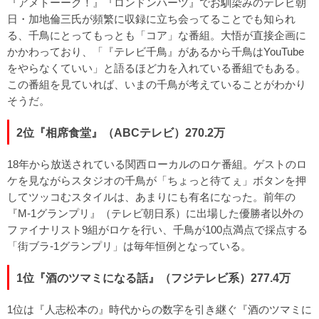
『アメトーーク！』『ロンドンハーツ』でお馴染みのテレビ朝
日・加地倫三氏が頻繁に収録に立ち会ってることでも知られ
る、千鳥にとってもっとも「コア」な番組。大悟が直接企画に
かかわっており、「『テレビ千鳥』があるから千鳥はYouTube
をやらなくていい」と語るほど力を入れている番組でもある。
この番組を見ていれば、いまの千鳥が考えていることがわかり
そうだ。
2位『相席食堂』（ABCテレビ）270.2万
18年から放送されている関西ローカルのロケ番組。ゲストのロ
ケを見ながらスタジオの千鳥が「ちょっと待てぇ」ボタンを押
してツッコむスタイルは、あまりにも有名になった。前年の
『M-1グランプリ』（テレビ朝日系）に出場した優勝者以外の
ファイナリスト9組がロケを行い、千鳥が100点満点で採点する
「街ブラ-1グランプリ」は毎年恒例となっている。
1位『酒のツマミになる話』（フジテレビ系）277.4万
1位は『人志松本の』時代からの数字を引き継ぐ『酒のツマミに