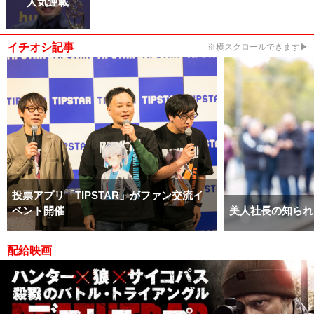
人気連載
イチオシ記事
※横スクロールできます▶
投票アプリ「TIPSTAR」がファン交流イ
ベント開催
美人社長の知られ
配給映画