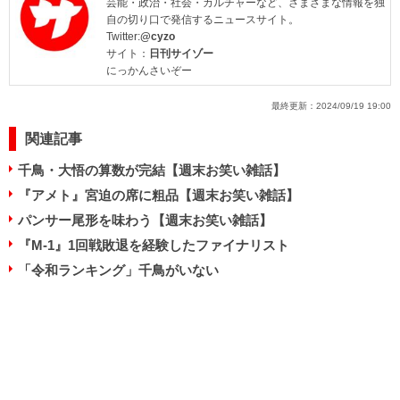
芸能・政治・社会・カルチャーなど、さまざまな情報を独
自の切り口で発信するニュースサイト。
Twitter:
@cyzo
サイト：
日刊サイゾー
にっかんさいぞー
最終更新：
2024/09/19 19:00
関連記事
千鳥・大悟の算数が完結【週末お笑い雑話】
『アメト』宮迫の席に粗品【週末お笑い雑話】
パンサー尾形を味わう【週末お笑い雑話】
『M-1』1回戦敗退を経験したファイナリスト
「令和ランキング」千鳥がいない