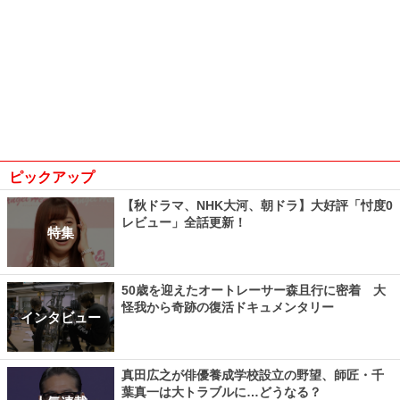
ピックアップ
【秋ドラマ、NHK大河、朝ドラ】大好評「忖度0
レビュー」全話更新！
特集
50歳を迎えたオートレーサー森且行に密着 大
怪我から奇跡の復活ドキュメンタリー
インタビュー
真田広之が俳優養成学校設立の野望、師匠・千
葉真一は大トラブルに…どうなる？