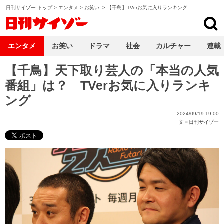
日刊サイゾー トップ
>
エンタメ
>
お笑い
>
【千鳥】TVerお気に入りランキング
日刊サイゾー
エンタメ
お笑い
ドラマ
社会
カルチャー
連載
【千鳥】天下取り芸人の「本当の人気
番組」は？ TVerお気に入りランキ
ング
2024/09/19 19:00
文＝
日刊サイゾー