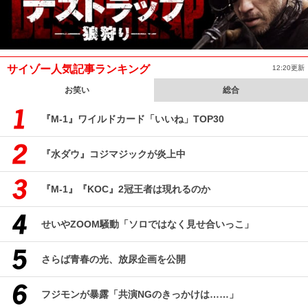
サイゾー人気記事ランキング
12:20更新
お笑い
総合
『M-1』ワイルドカード「いいね」TOP30
『水ダウ』コジマジックが炎上中
『M-1』『KOC』2冠王者は現れるのか
せいやZOOM騒動「ソロではなく見せ合いっこ」
さらば青春の光、放尿企画を公開
フジモンが暴露「共演NGのきっかけは……」