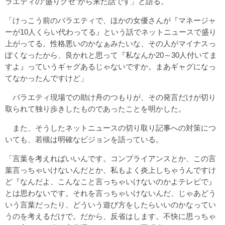
ラエティの“盛りグセ”から来た話です」と語る。
「けっこう前のバラエティで、ほかの女優さんが『マネージャ
ーが10人くらい代わってる』という話でネットニュースで盛り
上がってる。性格悪いのかなぁみたいな、その人がマイナスっ
ぽくなったから、良かれと思って『私なんか20～30人付いてま
すよ』っていうギャグあるじゃないですか。まあギャグになっ
てなかったんですけど」
バラエティ現場での助け舟のつもりが、その発言だけが切り
取られて独り歩きしたものであったことを明かした。
また、そうしたネットニュースの切り取り記事への対策につ
いても、若槻は明確なビジョンを語っている。
「言葉を考えればいいんです。コンプライアンスとか、この言
葉言っちゃいけないんだとか、私もよく炎上しちゃうんですけ
ど『なんだよ、こんなこと言っちゃいけないのかよテレビで』
とは思わないです。それを言っちゃいけないんだ、じゃあどう
いう言葉だったり、どういう遊び方をしたらいいのかなってい
うのを考えるだけで。だから、反省はします。不快に思っちゃ