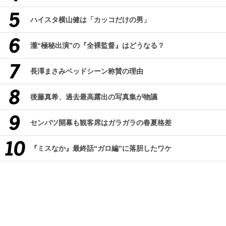
ハイスタ横山健は「カッコだけの男」
瀧“極秘出演”の『全裸監督』はどうなる？
長澤まさみベッドシーン称賛の理由
後藤真希、過去最高露出の写真集が物議
センバツ開幕も観客席はガラガラの春夏格差
『ミスなか』最終話“ガロ編”に落胆したワケ