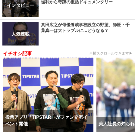
怪我から奇跡の復活ドキュメンタリー
インタビュー
真田広之が俳優養成学校設立の野望、師匠・千
葉真一は大トラブルに…どうなる？
人気連載
イチオシ記事
※横スクロールできます▶
投票アプリ「TIPSTAR」がファン交流イ
ベント開催
美人社長の知られ