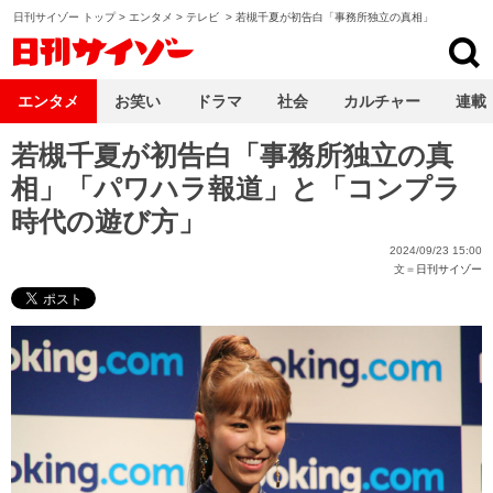
日刊サイゾー トップ
>
エンタメ
>
テレビ
>
若槻千夏が初告白「事務所独立の真相」
日刊サイゾー
エンタメ
お笑い
ドラマ
社会
カルチャー
連載
若槻千夏が初告白「事務所独立の真
相」「パワハラ報道」と「コンプラ
時代の遊び方」
2024/09/23 15:00
文＝
日刊サイゾー