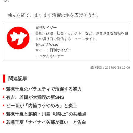
独立を経て、ますます活躍の場を広げそうだ。
日刊サイゾー
芸能・政治・社会・カルチャーなど、さまざまな情報を独
自の切り口で発信するニュースサイト。
Twitter:
@cyzo
サイト：
日刊サイゾー
にっかんさいぞー
最終更新：
2024/09/23 15:00
関連記事
若槻千夏のバラエティで活躍する努力
有吉、若槻が大満喫の新SNS
ピー音が「内輪ウケやめろ」と炎上
若槻千夏と麒麟・川島“戦略上”の共通点
若槻千夏「ナイナイ矢部が嫌い」と告白