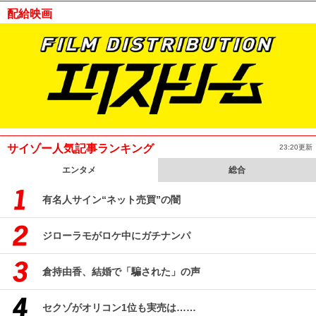
配給映画
サイゾー人気記事ランキング
23:20更新
エンタメ
総合
有名人サイン“ネット売買”の闇
ジローラモがロケ中にガチナンパ
倉持由香、結婚で「騙された」の声
セクゾがオリコン1位も実売は……