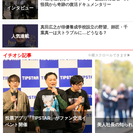
怪我から奇跡の復活ドキュメンタリー
インタビュー
真田広之が俳優養成学校設立の野望、師匠・千
葉真一は大トラブルに…どうなる？
人気連載
イチオシ記事
※横スクロールできます▶
投票アプリ「TIPSTAR」がファン交流イ
ベント開催
美人社長の知られ