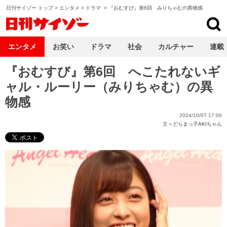
日刊サイゾー トップ
>
エンタメ
>
ドラマ
>
『おむすび』第6回 みりちゃむの異物感
日刊サイゾー
エンタメ
お笑い
ドラマ
社会
カルチャー
連載
『おむすび』第6回 へこたれないギ
ャル・ルーリー（みりちゃむ）の異
物感
2024/10/07 17:00
文＝
どらまっ子AKIちゃん