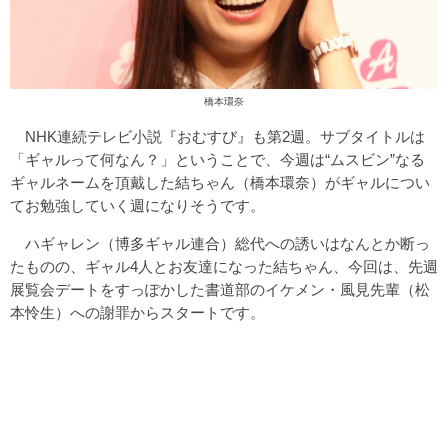
橋本環奈
NHK連続テレビ小説『おむすび』も第2週。サブタイトルは
「ギャルって何なん？」ということで、今週は“ムスビン”なる
ギャルネームを頂戴した結ちゃん（橋本環奈）がギャルについ
てお勉強していく週になりそうです。
ハギャレン（博多ギャル連合）総代への誘いはなんとか断っ
たものの、ギャル4人とお友達になった結ちゃん、今回は、先週
展覧会デートをすっぽかした書道部のイケメン・風見先輩（松
本怜生）への謝罪からスタートです。