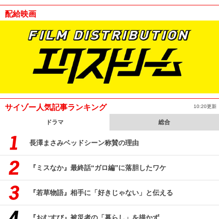
配給映画
サイゾー人気記事ランキング
10:20更新
ドラマ
総合
長澤まさみベッドシーン称賛の理由
『ミスなか』最終話“ガロ編”に落胆したワケ
『若草物語』相手に「好きじゃない」と伝える
『おむすび』被災者の「暮らし」を描かず