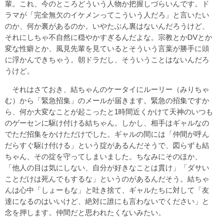
輩。これ、今のところどういう人物か把握しづらいんです。ド
ラマが「完全無欠のイケメンってこういう人だろ」と言いたい
のか、何か裏があるのか。いやたぶん裏はないんだろうけど、
それにしちゃ不自然に穏やかすぎるんだよな。宗教とかDVとか
変な性癖とか、風見先輩を見ているとそういう言葉が勝手に頭
に浮かんできちゃう。朝ドラだし、そういうことはないんだろ
うけど。
それはさておき、結ちゃんのケータイにルーリー（みりちゃ
む）から「緊急招集」のメールが届きます。緊急の招集ですか
ら、何か大変なことが起こったと1時間近くかけて天神のいつも
のゲーセンに駆け付ける結ちゃん。しかし、相手はギャルなの
でただ招集をかけただけでした。ギャルの間には「仲間が呼ん
だらすぐ駆け付ける」という掟があるんだそうで、図らずも結
ちゃん、その掟を守ってしまいました。ちなみにそのほか、
「他人の目は気にしない、自分が好きなことは貫け」「ダサい
ことだけは死んでもするな」というのがあるんだそう。結ちゃ
んは心中「しょーもな」と吐き捨て、ギャルたちに対して「友
達になるのはいいけど、絶対に誰にも言わないでください」と
念を押します。仲間だと思われたくないみたい。