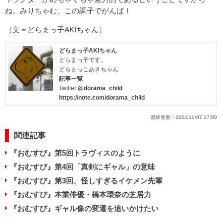
ね。みりちゃむ、この調子でがんば！
（文＝どらまっ子AKIちゃん）
どらまっ子AKIちゃん
どらまっ子です。
どらまっこあきちゃん
記事一覧
Twitter:
@dorama_child
https://note.com/dorama_child
最終更新：
2024/10/07 17:00
関連記事
『おむすび』第5回トラヴィスのように
『おむすび』第4回「真剣にギャル」の意味
『おむすび』第3回、怪しすぎるイケメン先輩
『おむすび』本業俳優・橋本環奈の芝居力
『おむすび』ギャル像の変遷を追いかけたい