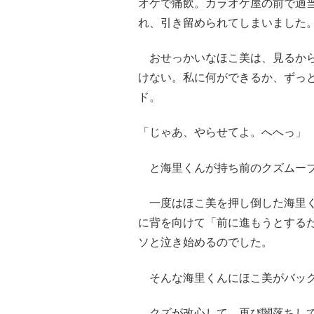
オケで痛飲。カラオケ屋の前で適
れ、引き留められてしまいました
おせっかいなほこ美は、見るから
けない。私に何ができるか、ずっ
ド。
「じゃあ、やらせてよ。へへっ」
と海里くんが持ち前のクズムーブ
一度はほこ美を押し倒した海里く
に背を向けて「前に進もうとする
ソと泣き始めるのでした。
そんな海里くんにほこ美がバック
クズが改心して、再び闇落ちして