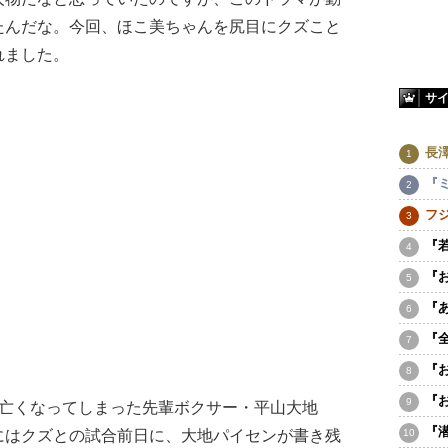
たんだな。今回、ほこ美ちゃんを尻目にクズこと
れました。
サ
長
『
フ
『
『
『
『
『
『
亡くなってしまった先輩ボクサー・平山大地
『
にはクズとの試合前日に、大地パイセンが書き残