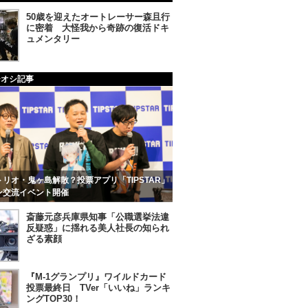
50歳を迎えたオートレーサー森且行
に密着 大怪我から奇跡の復活ドキ
ュメンタリー
チオシ記事
リオ・鬼ヶ島解散？投票アプリ「TIPSTAR」
ン交流イベント開催
斎藤元彦兵庫県知事「公職選挙法違
反疑惑」に揺れる美人社長の知られ
ざる素顔
『M-1グランプリ』ワイルドカード
投票最終日 TVer「いいね」ランキ
ングTOP30！