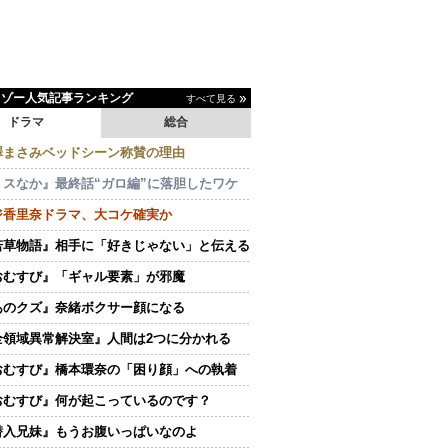
イゾー人気記事ランキング
すべて見る
ドラマ
総合
澤まさみベッドシーン称賛の理由
ミスなか』最終話“ガロ編”に落胆したワケ
ジ香里奈ドラマ、大コケ確実か
若草物語』相手に「好きじゃない」と伝える
おむすび』「ギャル要素」が邪魔
あのクズ』奈緒ボクサー顔になる
全領域異常解決室』人間は2つに分かれる
おむすび』橋本環奈の「困り顔」への執着
おむすび』何が起こっているのです？
潜入兄妹』もうお腹いっぱいなのよ