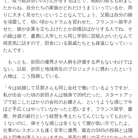
て、取っ組み合いのけんかをするほどで、相続の際ももめまし
たからね。自分たちの家族がどれだけうまくいっているか、周
りに大きく見せたいということなんでしょう。父親は自分の娘
を溺愛して、幼い頃からドラムを習わせた、フランスへ留学さ
せた、娘が企業を立ち上げたとか自慢話ばかりする人でね。そ
の娘は娘で、慶應に入学したら同じ学部に芸能人がいたなんて
得意気に話すので、田舎にいる親戚たちとも疎遠になっていっ
たんです」
もっとも、折田の優秀さや人柄を評価する声もないわけでは
ない。以前、折田と地域再生のプロジェクトに携わったという
人物は、こう指摘している。
「今は結婚して旦那さんも同じ会社で働いているようですが、
私が出会った頃の折田さんは独身で20代だった。スタートアッ
プで起こしたばかりの会社のお嬢さん、というような感じで今
ほど手広くはやっていなかったと思います。フランス留学、慶
應、外資の銀行という経歴を考えたらてんぐになってもおかし
くないのに、偉そうな感じは全くなくて腰が低い方でしたよ。
仕事のレスポンスも速く非常に優秀。最近のSNSの投稿とは随
分と印象が違うといいますか、派手な感じの子ではなかったの