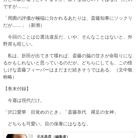
ですが……」
「周囲の評価が極端に分かれるあたりは、斎藤知事にソックリ
だが……」（新潮）
今回のことは公選法違反だ、いや、そんなことはないと、外
野席も喧しい。
私は、折田が出てきて喋れば、斎藤の脇の甘さが命取りにな
るかもしれないと思っているのだが。どちらにしても、この怪
しげな斎藤フィーバーはまだまだ続きそうではある。（文中敬
称略）
【巻末付録】
今週は現代だけ。
「沢口愛華 目覚めのとき」「斎藤恭代 裸足の女神」
どちらも可愛い。目の保養にはなるな。
元木昌彦（編集者）