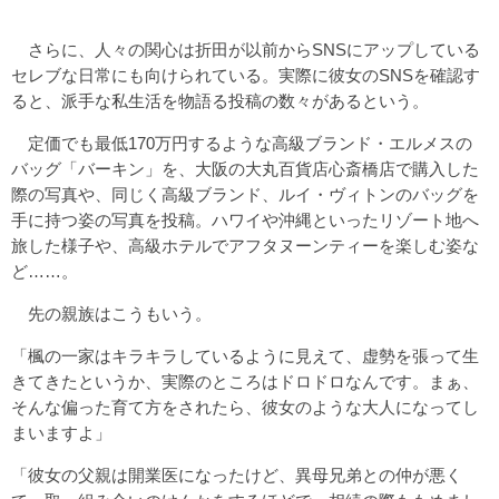
さらに、人々の関心は折田が以前からSNSにアップしている
セレブな日常にも向けられている。実際に彼女のSNSを確認す
ると、派手な私生活を物語る投稿の数々があるという。
定価でも最低170万円するような高級ブランド・エルメスの
バッグ「バーキン」を、大阪の大丸百貨店心斎橋店で購入した
際の写真や、同じく高級ブランド、ルイ・ヴィトンのバッグを
手に持つ姿の写真を投稿。ハワイや沖縄といったリゾート地へ
旅した様子や、高級ホテルでアフタヌーンティーを楽しむ姿な
ど……。
先の親族はこうもいう。
「楓の一家はキラキラしているように見えて、虚勢を張って生
きてきたというか、実際のところはドロドロなんです。まぁ、
そんな偏った育て方をされたら、彼女のような大人になってし
まいますよ」
「彼女の父親は開業医になったけど、異母兄弟との仲が悪く