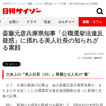
日刊サイゾー トップ
>
連載・コラム
>
週刊誌スクープ大賞
>
美人社長の知られざる素顔
日刊サイゾー
メ
お笑い
ドラマ
社会
カルチャー
連載・コラム
斎藤元彦兵庫県知事「公職選挙法違反
疑惑」に揺れる美人社長の知られざ
る素顔
2024/12/02 15:00
文＝
元木昌彦（編集者）
大炎上の『美人社長（33）』華麗なる人生の“裏”
さて、今週の最後の記事は、あの斎藤元彦兵庫県知事が、ま
たまた引き起こした公職選挙法違反疑惑騒動を追った新潮と文
春の記事。
特に、新潮はお得意の取材力を駆使して、PR会社の女性社長