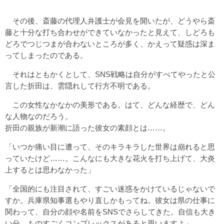
その後、斎藤の代理人弁護士が会見を開いたが、どうやら斎
藤と十分な打ち合わせができていなかったと見えて、しどろも
どろでつじつまが合わないところが多く、かえって疑惑は深ま
ってしまったのである。
それはともかくとして、SNS戦略は自分がすべてやったと公
言した折田は、雲隠れして行方不明である。
この女性なかなかの美形である。はて、どんな経歴で、どん
な人物なのだろう。
折田の親族が新潮に語った彼女の素顔とは……。
「いつか痛い目に遭って、そのキラキラした世界は崩れると思
っていたけど……。こんなにも大きな花火を打ち上げて、大炎
上するとは思わなかった」
「全国的にも注目されて、すごい迷惑をかけているじゃないで
すか。兵庫県知事選もやり直しかもってね。彼女は県の仕事に
関わって、自分の顔や名前をSNSでさらしてきた。自信も大き
い分、ものすごくコンプレックスがあると思いますよ」