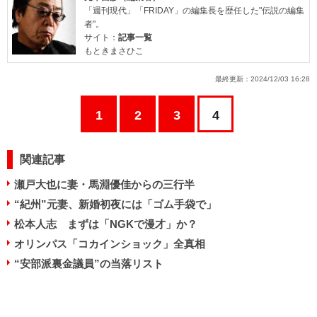
「週刊現代」「FRIDAY」の編集長を歴任した"伝説の編集
者"。
サイト：
記事一覧
もときまさひこ
最終更新：
2024/12/03 16:28
1
2
3
4
関連記事
瀬戸大也に妻・馬淵優佳からの三行半
“紀州”元妻、新婚初夜には「ゴム手袋で」
松本人志 まずは「NGKで漫才」か？
オリンパス「コカインショック」全真相
“安部派裏金議員”の当落リスト