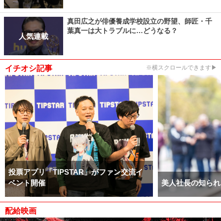
真田広之が俳優養成学校設立の野望、師匠・千
葉真一は大トラブルに…どうなる？
人気連載
イチオシ記事
※横スクロールできます▶
投票アプリ「TIPSTAR」がファン交流イ
ベント開催
美人社長の知られ
配給映画