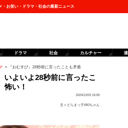
メ・お笑い・ドラマ・社会の最新ニュース
ドラマ
社会
カルチャー
連
マ
>
『おむすび』28秒前に言ったことも矛盾
 いよいよ28秒前に言ったこ
 怖い！
2024/12/03 16:00
文＝
どらまっ子AKIちゃん