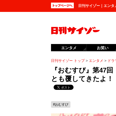
日刊サイゾー｜エンタ
エンタメ
お笑い
日刊サイゾー トップ
>
エンタメ
>
ドラ
『おむすび』第47回
とも覆してきたよ！
#おむすび