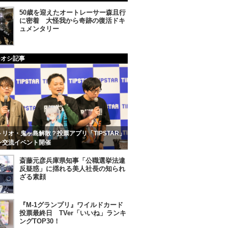
50歳を迎えたオートレーサー森且行
に密着 大怪我から奇跡の復活ドキ
ュメンタリー
チオシ記事
リオ・鬼ヶ島解散？投票アプリ「TIPSTAR」
ン交流イベント開催
斎藤元彦兵庫県知事「公職選挙法違
反疑惑」に揺れる美人社長の知られ
ざる素顔
『M-1グランプリ』ワイルドカード
投票最終日 TVer「いいね」ランキ
ングTOP30！