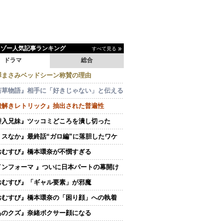
イゾー人気記事ランキング
すべて見る
ドラマ
総合
澤まさみベッドシーン称賛の理由
若草物語』相手に「好きじゃない」と伝える
嘘解きレトリック』抽出された普遍性
潜入兄妹』ツッコミどころを潰し切った
ミスなか』最終話“ガロ編”に落胆したワケ
おむすび』橋本環奈が不憫すぎる
インフォーマ 』ついに日本パートの幕開け
おむすび』「ギャル要素」が邪魔
おむすび』橋本環奈の「困り顔」への執着
あのクズ』奈緒ボクサー顔になる