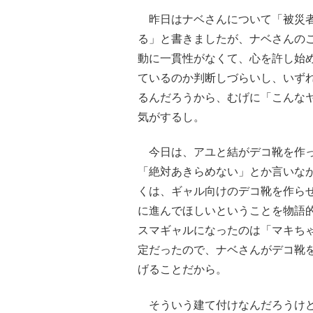
昨日はナベさんについて「被災者
る」と書きましたが、ナベさんの
動に一貫性がなくて、心を許し始
ているのか判断しづらいし、いず
るんだろうから、むげに「こんな
気がするし。
今日は、アユと結がデコ靴を作っ
「絶対あきらめない」とか言いな
くは、ギャル向けのデコ靴を作ら
に進んでほしいということを物語
スマギャルになったのは「マキち
定だったので、ナベさんがデコ靴
げることだから。
そういう建て付けなんだろうけど