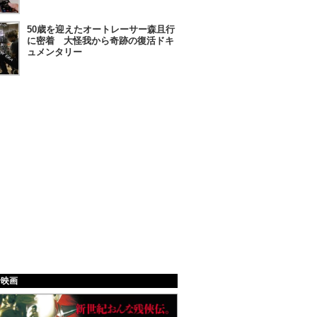
50歳を迎えたオートレーサー森且行
に密着 大怪我から奇跡の復活ドキ
ュメンタリー
給映画