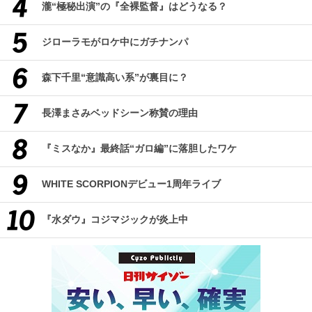
瀧“極秘出演”の『全裸監督』はどうなる？
ジローラモがロケ中にガチナンパ
森下千里“意識高い系”が裏目に？
長澤まさみベッドシーン称賛の理由
『ミスなか』最終話“ガロ編”に落胆したワケ
WHITE SCORPIONデビュー1周年ライブ
『水ダウ』コジマジックが炎上中