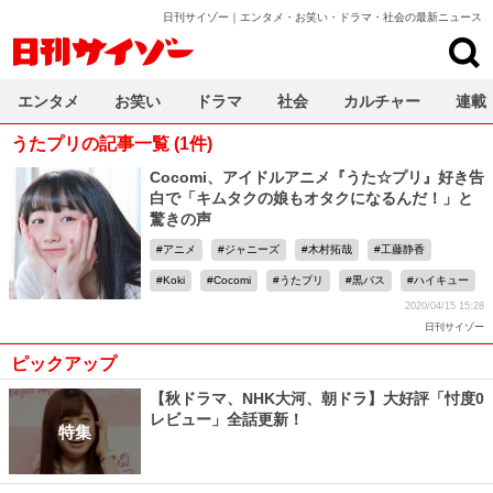
日刊サイゾー｜エンタメ・お笑い・ドラマ・社会の最新ニュース
日刊サイゾー
エンタメ
お笑い
ドラマ
社会
カルチャー
連載
うたプリの記事一覧 (1件)
Cocomi、アイドルアニメ『うた☆プリ』好き告
白で「キムタクの娘もオタクになるんだ！」と
驚きの声
アニメ
ジャニーズ
木村拓哉
工藤静香
Koki
Cocomi
うたプリ
黒バス
ハイキュー
2020/04/15 15:28
日刊サイゾー
ピックアップ
【秋ドラマ、NHK大河、朝ドラ】大好評「忖度0
レビュー」全話更新！
特集