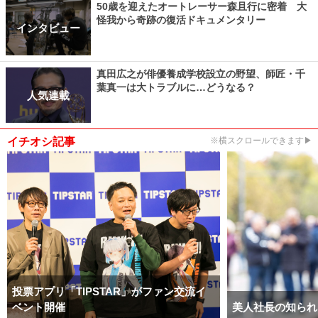
50歳を迎えたオートレーサー森且行に密着 大
怪我から奇跡の復活ドキュメンタリー
インタビュー
真田広之が俳優養成学校設立の野望、師匠・千
葉真一は大トラブルに…どうなる？
人気連載
イチオシ記事
※横スクロールできます▶
投票アプリ「TIPSTAR」がファン交流イ
ベント開催
美人社長の知られ