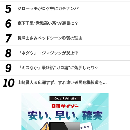
ジローラモがロケ中にガチナンパ
森下千里“意識高い系”が裏目に？
長澤まさみベッドシーン称賛の理由
『水ダウ』コジマジックが炎上中
『ミスなか』最終話“ガロ編”に落胆したワケ
山崎賢人＆広瀬すず、すれ違い破局危機報道も…