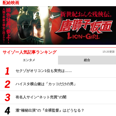
配給映画
サイゾー人気記事ランキング
15:20更新
エンタメ
総合
セクゾがオリコン1位も実売は……
ハイスタ横山健は「カッコだけの男」
有名人サイン“ネット売買”の闇
瀧“極秘出演”の『全裸監督』はどうなる？