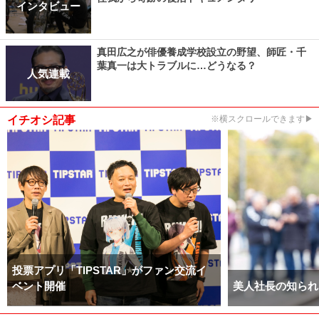
インタビュー
真田広之が俳優養成学校設立の野望、師匠・千
葉真一は大トラブルに…どうなる？
人気連載
イチオシ記事
※横スクロールできます▶
投票アプリ「TIPSTAR」がファン交流イ
ベント開催
美人社長の知られ