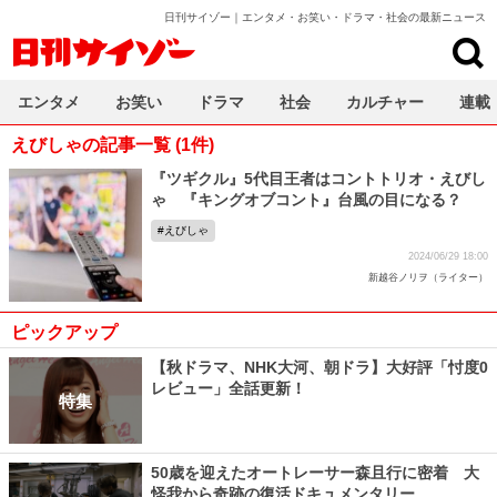
日刊サイゾー｜エンタメ・お笑い・ドラマ・社会の最新ニュース
日刊サイゾー
エンタメ
お笑い
ドラマ
社会
カルチャー
連載
えびしゃの記事一覧 (1件)
『ツギクル』5代目王者はコントトリオ・えびし
ゃ 『キングオブコント』台風の目になる？
えびしゃ
2024/06/29 18:00
新越谷ノリヲ（ライター）
ピックアップ
【秋ドラマ、NHK大河、朝ドラ】大好評「忖度0
レビュー」全話更新！
特集
50歳を迎えたオートレーサー森且行に密着 大
怪我から奇跡の復活ドキュメンタリー