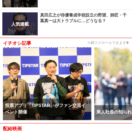
真田広之が俳優養成学校設立の野望、師匠・千
葉真一は大トラブルに…どうなる？
人気連載
イチオシ記事
※横スクロールできます▶
投票アプリ「TIPSTAR」がファン交流イ
ベント開催
美人社長の知られ
配給映画