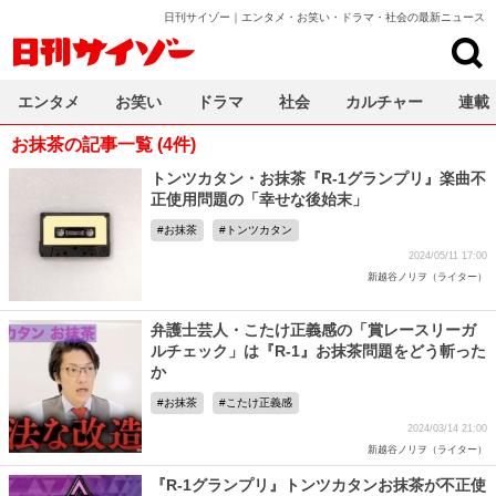
日刊サイゾー｜エンタメ・お笑い・ドラマ・社会の最新ニュース
日刊サイゾー
エンタメ
お笑い
ドラマ
社会
カルチャー
連載
お抹茶の記事一覧 (4件)
トンツカタン・お抹茶『R-1グランプリ』楽曲不
正使用問題の「幸せな後始末」
お抹茶
トンツカタン
2024/05/11 17:00
新越谷ノリヲ（ライター）
弁護士芸人・こたけ正義感の「賞レースリーガ
ルチェック」は『R-1』お抹茶問題をどう斬った
か
お抹茶
こたけ正義感
2024/03/14 21:00
新越谷ノリヲ（ライター）
『R-1グランプリ』トンツカタンお抹茶が不正使