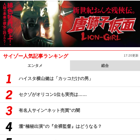
サイゾー人気記事ランキング
17:20更新
エンタメ
総合
ハイスタ横山健は「カッコだけの男」
セクゾがオリコン1位も実売は……
有名人サイン“ネット売買”の闇
瀧“極秘出演”の『全裸監督』はどうなる？