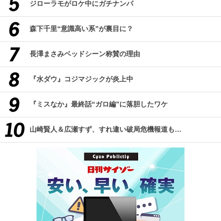
ジローラモがロケ中にガチナンパ
森下千里“意識高い系”が裏目に？
長澤まさみベッドシーン称賛の理由
『水ダウ』コジマジックが炎上中
『ミスなか』最終話“ガロ編”に落胆したワケ
山崎賢人＆広瀬すず、すれ違い破局危機報道も…