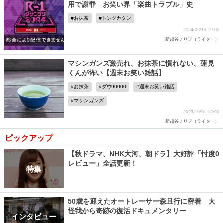
用で謝罪 お笑い界「楽曲トラブル」史
お抹茶
トンツカタン
2024/03/13 19:00
新越谷ノリヲ（ライター）
マシンガンズ激売れ、お抹茶に慣れない、蓮見
くんが怖い【週末お笑い雑話】
お抹茶
ダウ90000
週末お笑い雑話
マシンガンズ
2023/10/01 18:00
新越谷ノリヲ（ライター）
ピックアップ
【秋ドラマ、NHK大河、朝ドラ】大好評「忖度0
レビュー」全話更新！
特集
50歳を迎えたオートレーサー森且行に密着 大
怪我から奇跡の復活ドキュメンタリー
インタビュー