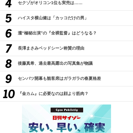
セクゾがオリコン1位も実売は……
ハイスタ横山健は「カッコだけの男」
瀧“極秘出演”の『全裸監督』はどうなる？
長澤まさみベッドシーン称賛の理由
後藤真希、過去最高露出の写真集が物議
センバツ開幕も観客席はガラガラの春夏格差
『金カム』に必要なのは顔より筋肉？