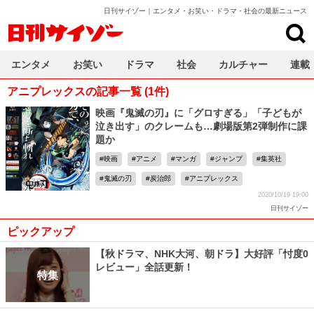
日刊サイゾー｜エンタメ・お笑い・ドラマ・社会の最新ニュース
日刊サイゾー
エンタメ
お笑い
ドラマ
社会
カルチャー
連載
アニプレックスの記事一覧 (1件)
映画『鬼滅の刃』に「グロすぎる」「子どもが
泣き出す」のクレームも…劇場版第2弾制作に課
題か
映画
アニメ
マンガ
ジャンプ
集英社
鬼滅の刃
炭治郎
アニプレックス
2020/10/19 19:00
日刊サイゾー
ピックアップ
【秋ドラマ、NHK大河、朝ドラ】大好評「忖度0
レビュー」全話更新！
特集