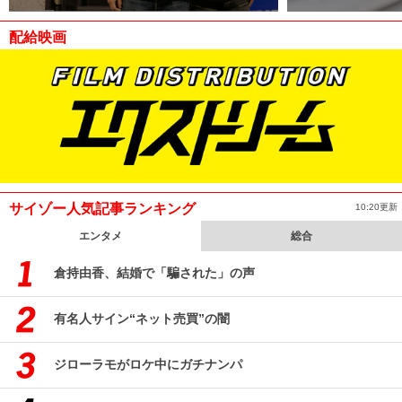
配給映画
サイゾー人気記事ランキング
10:20更新
エンタメ
総合
倉持由香、結婚で「騙された」の声
有名人サイン“ネット売買”の闇
ジローラモがロケ中にガチナンパ