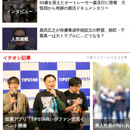
50歳を迎えたオートレーサー森且行に密着 大
怪我から奇跡の復活ドキュメンタリー
インタビュー
真田広之が俳優養成学校設立の野望、師匠・千
葉真一は大トラブルに…どうなる？
人気連載
イチオシ記事
※横スクロールできます▶
投票アプリ「TIPSTAR」がファン交流イ
ベント開催
美人社長の知られ