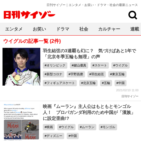
日刊サイゾー｜エンタメ・お笑い・ドラマ・社会の最新ニュース
日刊サイゾー
エンタメ
お笑い
ドラマ
社会
カルチャー
連載
ウイグルの記事一覧 (2件)
羽生結弦の3連覇も幻に？ 気づけばあと1年で
「北京冬季五輪も無理」の声
オリンピック
鍵山優真
スケート
ウイグル
新型コロナ
宇野昌磨
羽生結弦
東京五輪
フィギュアスケート
北京五輪
五輪
中国
2021/02/10 11:00
日刊サイゾー
映画『ムーラン』主人公はもともとモンゴル
人！ プロパガンダ利用のため中国が「漢族」
に設定歪曲!?
映画
ウイグル
ムーラン
モンゴル
ディズニー
中国