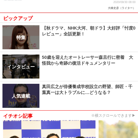
2020/09/30 08:00
大橋史彦（ライター）
ピックアップ
【秋ドラマ、NHK大河、朝ドラ】大好評「忖度0
レビュー」全話更新！
特集
50歳を迎えたオートレーサー森且行に密着 大
怪我から奇跡の復活ドキュメンタリー
インタビュー
真田広之が俳優養成学校設立の野望、師匠・千
葉真一は大トラブルに…どうなる？
人気連載
イチオシ記事
※横スクロールできます▶