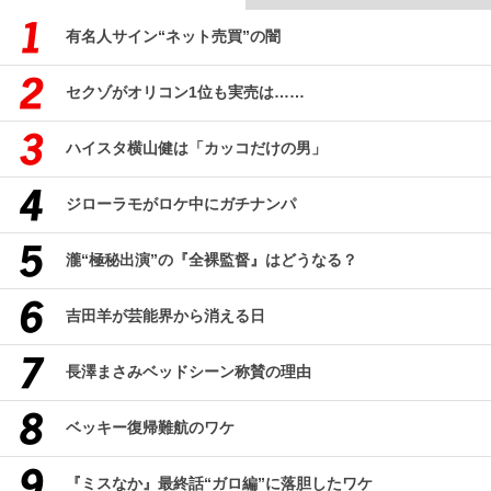
有名人サイン“ネット売買”の闇
セクゾがオリコン1位も実売は……
ハイスタ横山健は「カッコだけの男」
ジローラモがロケ中にガチナンパ
瀧“極秘出演”の『全裸監督』はどうなる？
吉田羊が芸能界から消える日
長澤まさみベッドシーン称賛の理由
ベッキー復帰難航のワケ
『ミスなか』最終話“ガロ編”に落胆したワケ