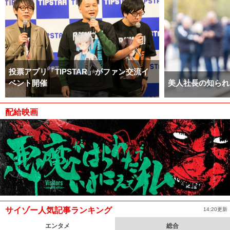
投票アプリ「TIPSTAR」がファン交流イ
ベント開催
美人社長の知られ
配給映画
サイゾー人気記事ランキング
14:20更新
エンタメ
総合