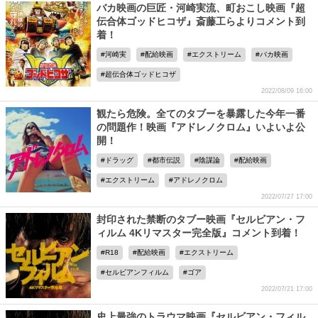
バカ映画の巨匠・河崎実流、町おこし映画『超
伝合体ゴッドヒコザ』斎藤工らよりコメント到
着！
河崎実
配給映画
エクストリーム
バカ映画
超伝合体ゴッドヒコザ
2022/08/09 16:00
観たら危険。全てのタブーを暴露した今年一番
の問題作！映画『アドレノクロム』いよいよ公
開！
ドラッグ
都市伝説
陰謀論
配給映画
エクストリーム
アドレノクロム
2022/07/27 17:00
封印された禁断のタブー映画『セルビアン・フ
ィルム 4Kリマスター完全版』コメント到着！
R18
配給映画
エクストリーム
セルビアンフィルム
ゴア
2022/07/21 17:00
史上最強のトラウマ映画『セルビアン・フィル