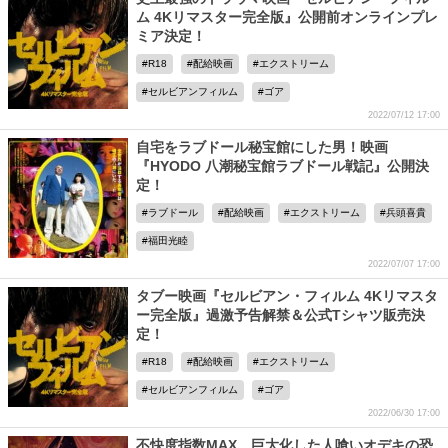
ム 4Kリマスター完全版』公開前オンラインプレ
ミア決定！
R18
配給映画
エクストリーム
セルビアンフィルム
ゴア
2022/07/12 17:00
自宅をラブドール秘宝館にした男！映画
『HYODO 八潮秘宝館ラブドール戦記』公開決
定！
ラブドール
配給映画
エクストリーム
兵頭喜貴
福田光睦
2022/07/07 17:00
タブー映画『セルビアン・フィルム 4Kリマスタ
ー完全版』過激予告解禁＆公式Tシャツ販売決
定！
R18
配給映画
エクストリーム
セルビアンフィルム
ゴア
2022/06/30 17:00
不快度指数MAX、巨大化した人喰いオデキの恐