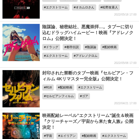
エクストリーム
オカムロさん
松野友喜人
2022/05/18 17:00
陰謀論、秘密結社、悪魔崇拝…。タブーに切り
込むドラッグハイムービー！映画『アドレノク
ロム』公開決定！
ドラッグ
都市伝説
陰謀論
配給映画
エクストリーム
アドレノクロム
2022/05/06 17:00
封印された禁断のタブー映画『セルビアン・フ
ィルム 4Kリマスター完全版』公開決定！
R18
配給映画
エクストリーム
セルビアンフィルム
ゴア
2022/04/21 17:00
映画配給レーベル”エクストリーム”誕生＆映画
『クリーチャーズ／宇宙から来た食人族』公開
決定！
宇宙
エイリアン
配給映画
エクストリーム