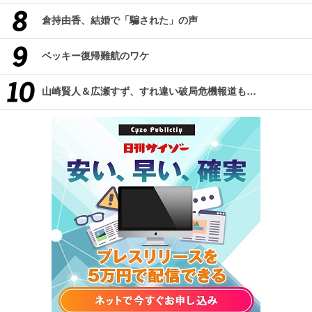
倉持由香、結婚で「騙された」の声
ベッキー復帰難航のワケ
山崎賢人＆広瀬すず、すれ違い破局危機報道も…