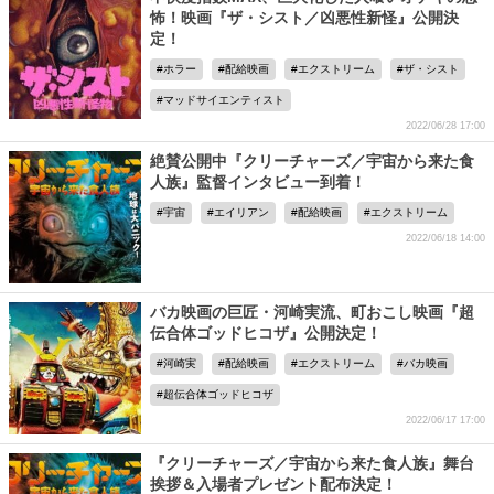
怖！映画『ザ・シスト／凶悪性新怪』公開決
定！
ホラー
配給映画
エクストリーム
ザ・シスト
マッドサイエンティスト
2022/06/28 17:00
絶賛公開中『クリーチャーズ／宇宙から来た食
人族』監督インタビュー到着！
宇宙
エイリアン
配給映画
エクストリーム
2022/06/18 14:00
バカ映画の巨匠・河崎実流、町おこし映画『超
伝合体ゴッドヒコザ』公開決定！
河崎実
配給映画
エクストリーム
バカ映画
超伝合体ゴッドヒコザ
2022/06/17 17:00
『クリーチャーズ／宇宙から来た食人族』舞台
挨拶＆入場者プレゼント配布決定！