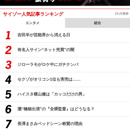
サイゾー人気記事ランキング
23:20更新
エンタメ
総合
吉田羊が芸能界から消える日
有名人サイン“ネット売買”の闇
ジローラモがロケ中にガチナンパ
セクゾがオリコン1位も実売は……
ハイスタ横山健は「カッコだけの男」
瀧“極秘出演”の『全裸監督』はどうなる？
長澤まさみベッドシーン称賛の理由