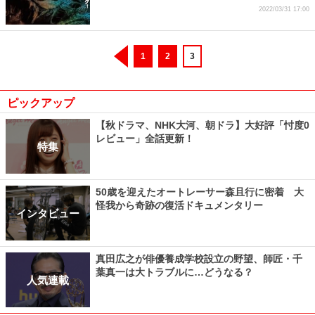
2022/03/31 17:00
1
2
3
ピックアップ
【秋ドラマ、NHK大河、朝ドラ】大好評「忖度0
レビュー」全話更新！
特集
50歳を迎えたオートレーサー森且行に密着 大
怪我から奇跡の復活ドキュメンタリー
インタビュー
真田広之が俳優養成学校設立の野望、師匠・千
葉真一は大トラブルに…どうなる？
人気連載