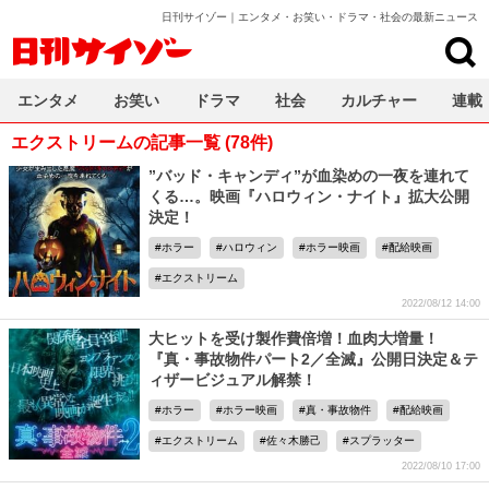
日刊サイゾー｜エンタメ・お笑い・ドラマ・社会の最新ニュース
日刊サイゾー
エンタメ
お笑い
ドラマ
社会
カルチャー
連載
エクストリームの記事一覧 (78件)
”バッド・キャンディ”が血染めの一夜を連れて
くる…。映画『ハロウィン・ナイト』拡大公開
決定！
ホラー
ハロウィン
ホラー映画
配給映画
エクストリーム
2022/08/12 14:00
大ヒットを受け製作費倍増！血肉大増量！
『真・事故物件パート2／全滅』公開日決定＆テ
ィザービジュアル解禁！
ホラー
ホラー映画
真・事故物件
配給映画
エクストリーム
佐々木勝己
スプラッター
2022/08/10 17:00