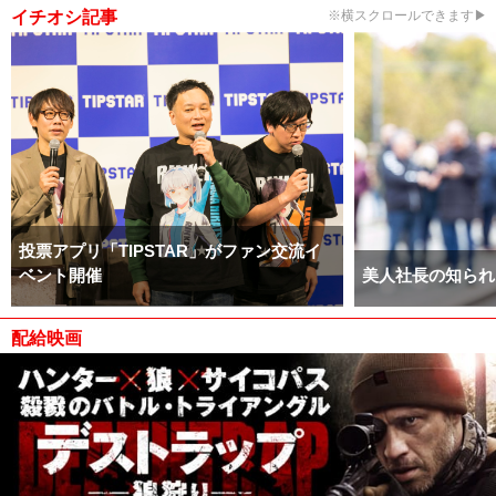
イチオシ記事
※横スクロールできます▶
投票アプリ「TIPSTAR」がファン交流イ
ベント開催
美人社長の知られ
配給映画