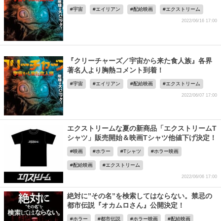
宇宙
エイリアン
配給映画
エクストリーム
2022/06/16 17:00
『クリーチャーズ／宇宙から来た食人族』各界
著名人より胸熱コメント到着！
宇宙
エイリアン
配給映画
エクストリーム
2022/06/07 17:00
エクストリームな夏の新商品「エクストリームT
シャツ」販売開始＆映画Tシャツ他値下げ決定！
映画
ホラー
Tシャツ
ホラー映画
配給映画
エクストリーム
2022/06/06 17:00
絶対に”その名”を検索してはならない。禁忌の
都市伝説『オカムロさん』公開決定！
ホラー
都市伝説
ホラー映画
配給映画