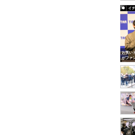
イ
お笑いト
がファ