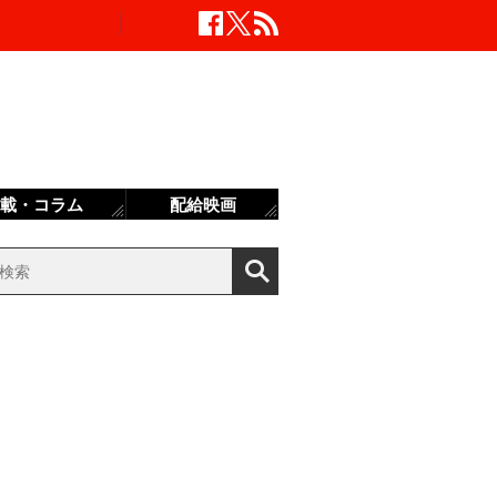
載・コラム
配給映画