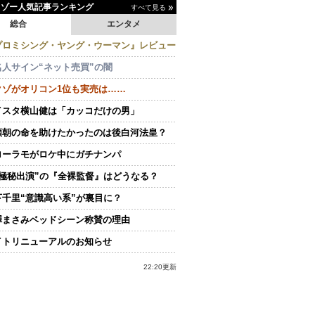
イゾー人気記事ランキング
すべて見る
総合
エンタメ
プロミシング・ヤング・ウーマン』レビュー
名人サイン“ネット売買”の闇
クゾがオリコン1位も実売は……
イスタ横山健は「カッコだけの男」
頼朝の命を助けたかったのは後白河法皇？
ローラモがロケ中にガチナンパ
“極秘出演”の『全裸監督』はどうなる？
下千里“意識高い系”が裏目に？
澤まさみベッドシーン称賛の理由
イトリニューアルのお知らせ
22:20更新