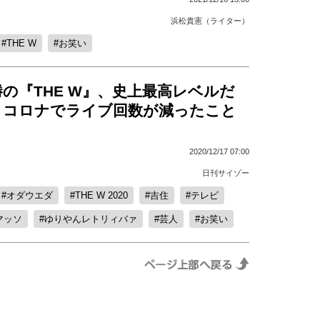
浜松貴憲（ライター）
THE W
お笑い
の『THE W』、史上最高レベルだ
 コロナでライブ回数が減ったこと
2020/12/17 07:00
日刊サイゾー
オダウエダ
THE W 2020
吉住
テレビ
マッソ
ゆりやんレトリィバァ
芸人
お笑い