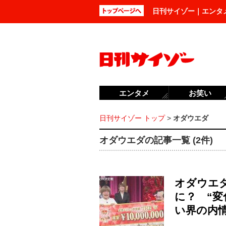
日刊サイゾー｜エンタ
エンタメ
お笑い
日刊サイゾー トップ
>
オダウエダ
オダウエダの記事一覧 (2件)
オダウエダ
に？ “
い界の内