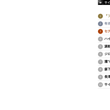
サ
『
有
セ
ハ
源
ジ
瀧
森
長
サ