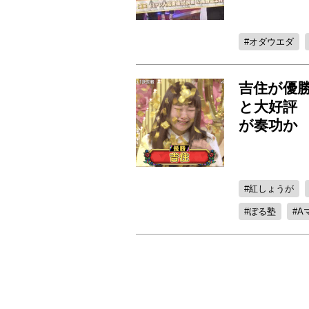
オダウエダ
吉住が優勝
と大好評
が奏功か
紅しょうが
ぼる塾
A