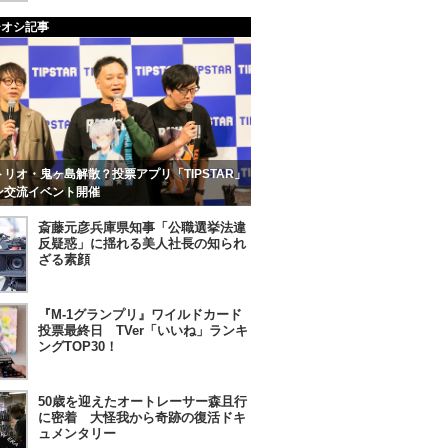
チオシ記事
リオ・鬼ヶ島解散？投票アプリ「TIPSTAR」
ン交流イベント開催
斎藤元彦兵庫県知事「公職選挙法違
反疑惑」に揺れる美人社長の知られ
ざる素顔
『M-1グランプリ』ワイルドカード
投票最終日 TVer「いいね」ランキ
ングTOP30！
50歳を迎えたオートレーサー森且行
に密着 大怪我から奇跡の復活ドキ
ュメンタリー