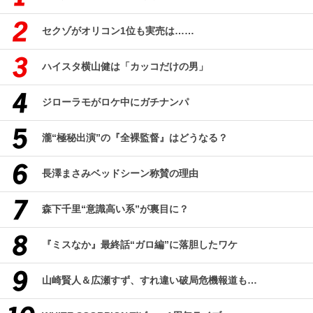
セクゾがオリコン1位も実売は……
ハイスタ横山健は「カッコだけの男」
ジローラモがロケ中にガチナンパ
瀧“極秘出演”の『全裸監督』はどうなる？
長澤まさみベッドシーン称賛の理由
森下千里“意識高い系”が裏目に？
『ミスなか』最終話“ガロ編”に落胆したワケ
山崎賢人＆広瀬すず、すれ違い破局危機報道も…