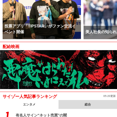
投票アプリ「TIPSTAR」がファン交流イ
ベント開催
美人社長の知られ
配給映画
サイゾー人気記事ランキング
05:20更新
エンタメ
総合
有名人サイン“ネット売買”の闇