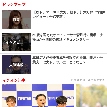
ピックアップ
【秋ドラマ、NHK大河、朝ドラ】大好評「忖度0
レビュー」全話更新！
特集
50歳を迎えたオートレーサー森且行に密着 大
怪我から奇跡の復活ドキュメンタリー
インタビュー
真田広之が俳優養成学校設立の野望、師匠・千
葉真一は大トラブルに…どうなる？
人気連載
イチオシ記事
※横スクロールできます▶