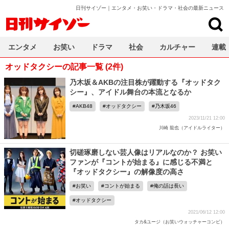
日刊サイゾー｜エンタメ・お笑い・ドラマ・社会の最新ニュース
日刊サイゾー
エンタメ
お笑い
ドラマ
社会
カルチャー
連載
オッドタクシーの記事一覧 (2件)
乃木坂＆AKBの注目株が躍動する『オッドタク
シー』、アイドル舞台の本流となるか
AKB48
オッドタクシー
乃木坂46
2023/11/21 12:00
川崎 龍也（アイドルライター）
切磋琢磨しない芸人像はリアルなのか？ お笑い
ファンが『コントが始まる』に感じる不満と
『オッドタクシー』の解像度の高さ
お笑い
コントが始まる
俺の話は長い
オッドタクシー
2021/06/12 12:00
タカ&ユージ（お笑いウォッチャーコンビ）