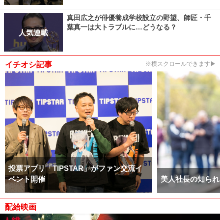
真田広之が俳優養成学校設立の野望、師匠・千
葉真一は大トラブルに…どうなる？
人気連載
イチオシ記事
※横スクロールできます▶
投票アプリ「TIPSTAR」がファン交流イ
ベント開催
美人社長の知られ
配給映画