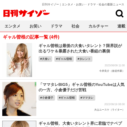
日刊サイゾー｜エンタメ・お笑い・ドラマ・社会の最新ニュース
日刊サイゾー
エンタメ
お笑い
ドラマ
社会
カルチャー
連載
ギャル曽根の記事一覧 (4件)
ギャル曽根は最後の大食いタレント？限界説が
出るワケ＆暴露された大食い番組の裏側
大食い
ギャル曽根
タレント
2023/06/09 11:00
今井良介（放送作家）
「ママタレBIG5」ギャル曽根のYouTubeは人気
の一方、小倉優子だけ苦戦
小倉優子
ギャル曽根
ママタレ
2022/06/19 08:00
大山ユースケ（ライター）
ギャル曽根、大食いタレント界に君臨でナベプ