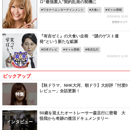
ロ“最強素人”契約乱発の契機に
ワタナベエンターテインメント
大食い
ギャル曽根
2020/04/24 10:00
日刊サイゾー
『有吉ゼミ』の大食い企画 “謎のゲスト連
発”という新たな鉱脈
日本テレビ
ギャル曽根
有吉弘行
2019/05/13 12:00
ピックアップ
【秋ドラマ、NHK大河、朝ドラ】大好評「忖度0
レビュー」全話更新！
特集
50歳を迎えたオートレーサー森且行に密着 大
怪我から奇跡の復活ドキュメンタリー
インタビュー