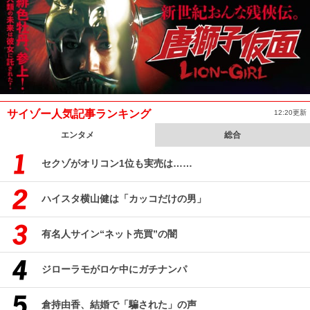
サイゾー人気記事ランキング
12:20更新
エンタメ
総合
セクゾがオリコン1位も実売は……
ハイスタ横山健は「カッコだけの男」
有名人サイン“ネット売買”の闇
ジローラモがロケ中にガチナンパ
倉持由香、結婚で「騙された」の声