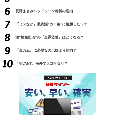
長澤まさみベッドシーン称賛の理由
『ミスなか』最終話“ガロ編”に落胆したワケ
瀧“極秘出演”の『全裸監督』はどうなる？
『金カム』に必要なのは顔より筋肉？
『VIVANT』海外で大コケなぜ？