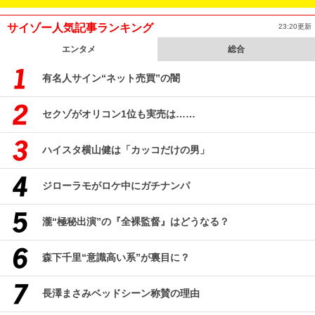
サイゾー人気記事ランキング
23:20更新
エンタメ
総合
有名人サイン“ネット売買”の闇
セクゾがオリコン1位も実売は……
ハイスタ横山健は「カッコだけの男」
ジローラモがロケ中にガチナンパ
瀧“極秘出演”の『全裸監督』はどうなる？
森下千里“意識高い系”が裏目に？
長澤まさみベッドシーン称賛の理由