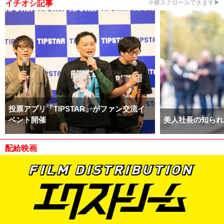
イチオシ記事
※横スクロールできます▶
投票アプリ「TIPSTAR」がファン交流イ
ベント開催
美人社長の知られ
配給映画