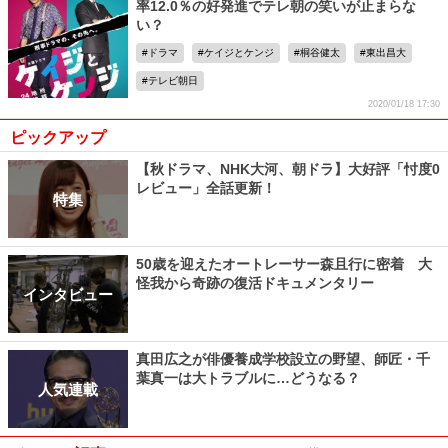
率12.0％の好発進でテレ朝の笑いが止まらな
い？
ドラマ
ケイジとケンジ
桐谷健太
東出昌大
テレビ朝日
2020/01/18 17:30
ピックアップ
【秋ドラマ、NHK大河、朝ドラ】大好評「忖度0
レビュー」全話更新！
特集
50歳を迎えたオートレーサー森且行に密着 大
怪我から奇跡の復活ドキュメンタリー
インタビュー
真田広之が俳優養成学校設立の野望、師匠・千
葉真一は大トラブルに…どうなる？
人気連載