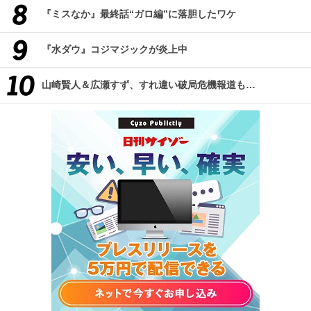
『ミスなか』最終話“ガロ編”に落胆したワケ
『水ダウ』コジマジックが炎上中
山崎賢人＆広瀬すず、すれ違い破局危機報道も…