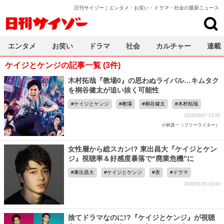
日刊サイゾー｜エンタメ・お笑い・ドラマ・社会の最新ニュース
日刊サイゾー
エンタメ
お笑い
ドラマ
社会
カルチャー
連載
ケイジとケンジの記事一覧 (3件)
木村拓哉『教場0』の思わぬライバル…キムタク
を桐谷健太が追い抜く可能性
ケイジとケンジ
教場
桐谷健太
木村拓哉
2023/05/07 13:00
小林真一（フリーライター）
女性層から総スカン!? 東出昌大『ケイジとケン
ジ』視聴率＆好感度暴落で“廃業危機”に
東出昌大
ケイジとケンジ
杏
ドラマ
2020/01/25 10:00
捨てドラマなのに!?『ケイジとケンジ』が視聴