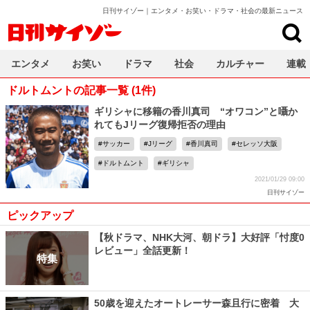
日刊サイゾー｜エンタメ・お笑い・ドラマ・社会の最新ニュース
日刊サイゾー
エンタメ
お笑い
ドラマ
社会
カルチャー
連載
ドルトムントの記事一覧 (1件)
ギリシャに移籍の香川真司 “オワコン”と囁か
れてもJリーグ復帰拒否の理由
サッカー
Jリーグ
香川真司
セレッソ大阪
ドルトムント
ギリシャ
2021/01/29 09:00
日刊サイゾー
ピックアップ
【秋ドラマ、NHK大河、朝ドラ】大好評「忖度0
レビュー」全話更新！
特集
50歳を迎えたオートレーサー森且行に密着 大