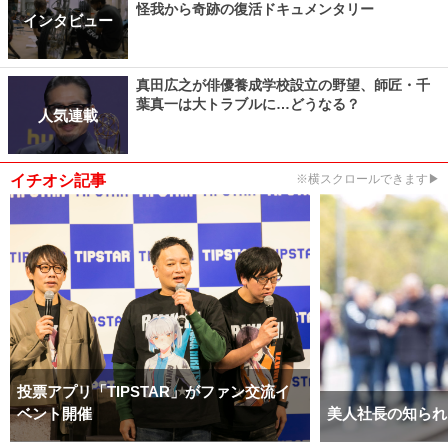
怪我から奇跡の復活ドキュメンタリー
インタビュー
真田広之が俳優養成学校設立の野望、師匠・千
葉真一は大トラブルに…どうなる？
人気連載
イチオシ記事
※横スクロールできます▶
投票アプリ「TIPSTAR」がファン交流イ
ベント開催
美人社長の知られ