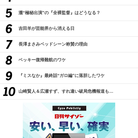
瀧“極秘出演”の『全裸監督』はどうなる？
吉田羊が芸能界から消える日
長澤まさみベッドシーン称賛の理由
ベッキー復帰難航のワケ
『ミスなか』最終話“ガロ編”に落胆したワケ
山崎賢人＆広瀬すず、すれ違い破局危機報道も…