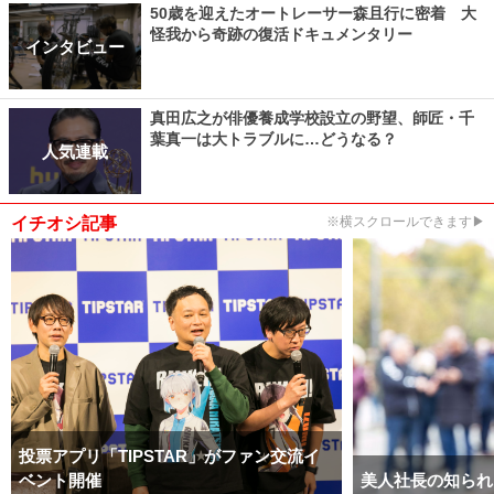
50歳を迎えたオートレーサー森且行に密着 大
怪我から奇跡の復活ドキュメンタリー
インタビュー
真田広之が俳優養成学校設立の野望、師匠・千
葉真一は大トラブルに…どうなる？
人気連載
イチオシ記事
※横スクロールできます▶
投票アプリ「TIPSTAR」がファン交流イ
ベント開催
美人社長の知られ