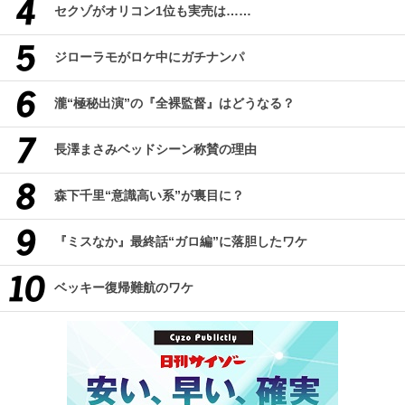
セクゾがオリコン1位も実売は……
ジローラモがロケ中にガチナンパ
瀧“極秘出演”の『全裸監督』はどうなる？
長澤まさみベッドシーン称賛の理由
森下千里“意識高い系”が裏目に？
『ミスなか』最終話“ガロ編”に落胆したワケ
ベッキー復帰難航のワケ