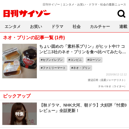
日刊サイゾー｜エンタメ・お笑い・ドラマ・社会の最新ニュース
日刊サイゾー
エンタメ
お笑い
ドラマ
社会
カルチャー
連載
ネオ・プリンの記事一覧 (1件)
ちょい固めの「素朴系プリン」がヒット中!? コ
ンビニ3社のネオ・プリンを食べ比べてみたら…
セブンイレブン
コンビニ
ローソン
ファミリーマート
ネオ・プリン
2020/06/13 12:12
渡辺広明（流通ジャーナリスト）
,
テキパキオ（ライター）
ピックアップ
【秋ドラマ、NHK大河、朝ドラ】大好評「忖度0
レビュー」全話更新！
特集