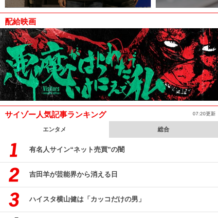
配給映画
サイゾー人気記事ランキング
07:20更新
エンタメ
総合
有名人サイン“ネット売買”の闇
吉田羊が芸能界から消える日
ハイスタ横山健は「カッコだけの男」