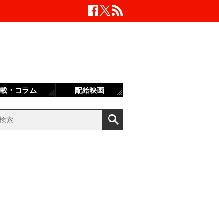
載・コラム
配給映画