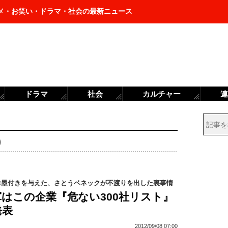
メ・お笑い・ドラマ・社会の最新ニュース
ドラマ
社会
カルチャー
連
)
お墨付きを与えた、さとうベネックが不渡りを出した裏事情
はこの企業『危ない300社リスト』
発表
2012/09/08 07:00