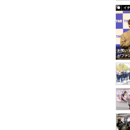
イ
お笑いト
がファ