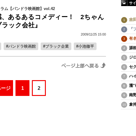
サ
コラム【パンドラ映画館】vol.42
感、あるあるコメディー！ 2ちゃん
吉
ブラック会社』
『
2009/11/25 15:00
有
パンドラ映画館
ブラック企業
小池徹平
源
ジ
セ
ハ
瀧
ページ
1
2
南
倉