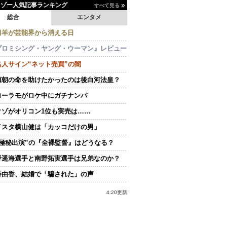
イゾー人気記事ランキング
すべて見る
総合
エンタメ
田羊が芸能界から消える日
プロミシング・ヤング・ウーマン』レビュー
名人サイン“ネット売買”の闇
頼朝の命を助けたかったのは後白河法皇？
ローラモがロケ中にガチナンパ
クゾがオリコン1位も実売は……
イスタ横山健は「カッコだけの男」
“極秘出演”の『全裸監督』はどうなる？
野遥海選手と南野拓実選手は兄弟なのか？
持由香、結婚で「騙された」の声
4:20更新