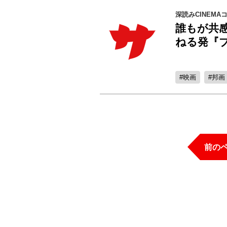
深読みCINEMA
誰もが共
ねる発『
映画
邦画
前の