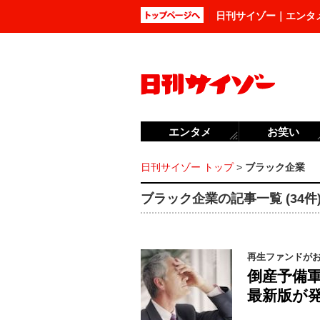
日刊サイゾー｜エンタ
エンタメ
お笑い
日刊サイゾー トップ
>
ブラック企業
ブラック企業の記事一覧 (34件
再生ファンドが
倒産予備軍
最新版が