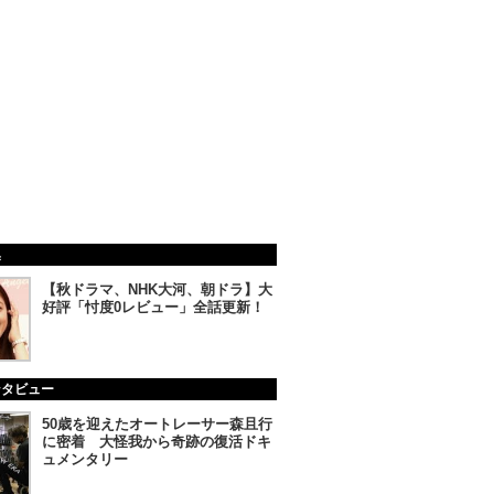
集
【秋ドラマ、NHK大河、朝ドラ】大
好評「忖度0レビュー」全話更新！
ンタビュー
50歳を迎えたオートレーサー森且行
に密着 大怪我から奇跡の復活ドキ
ュメンタリー