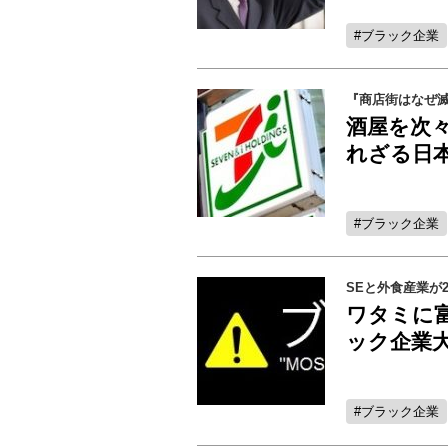
ブラック企業
『商店街はなぜ
酒屋を次
れざる日
ブラック企業
SEと外食産業
ワタミに富
ック企業大
ブラック企業