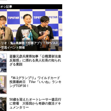
チオシ記事
リオ・鬼ヶ島解散？投票アプリ「TIPSTAR」
ン交流イベント開催
斎藤元彦兵庫県知事「公職選挙法違
反疑惑」に揺れる美人社長の知られ
ざる素顔
『M-1グランプリ』ワイルドカード
投票最終日 TVer「いいね」ランキ
ングTOP30！
50歳を迎えたオートレーサー森且行
に密着 大怪我から奇跡の復活ドキ
ュメンタリー