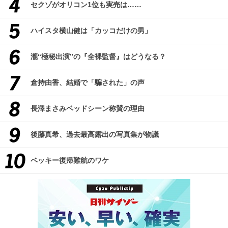
セクゾがオリコン1位も実売は……
ハイスタ横山健は「カッコだけの男」
瀧“極秘出演”の『全裸監督』はどうなる？
倉持由香、結婚で「騙された」の声
長澤まさみベッドシーン称賛の理由
後藤真希、過去最高露出の写真集が物議
ベッキー復帰難航のワケ