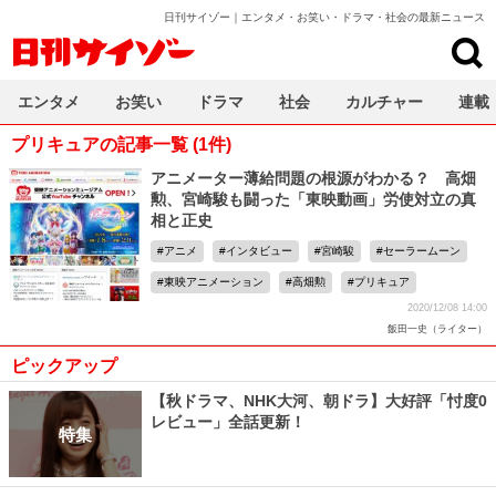
日刊サイゾー｜エンタメ・お笑い・ドラマ・社会の最新ニュース
日刊サイゾー
エンタメ
お笑い
ドラマ
社会
カルチャー
連載
プリキュアの記事一覧 (1件)
アニメーター薄給問題の根源がわかる？ 高畑
勲、宮崎駿も闘った「東映動画」労使対立の真
相と正史
アニメ
インタビュー
宮崎駿
セーラームーン
東映アニメーション
高畑勲
プリキュア
2020/12/08 14:00
飯田一史（ライター）
ピックアップ
【秋ドラマ、NHK大河、朝ドラ】大好評「忖度0
レビュー」全話更新！
特集