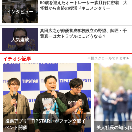
50歳を迎えたオートレーサー森且行に密着 大
怪我から奇跡の復活ドキュメンタリー
インタビュー
真田広之が俳優養成学校設立の野望、師匠・千
葉真一は大トラブルに…どうなる？
人気連載
イチオシ記事
※横スクロールできます▶
投票アプリ「TIPSTAR」がファン交流イ
ベント開催
美人社長の知られ