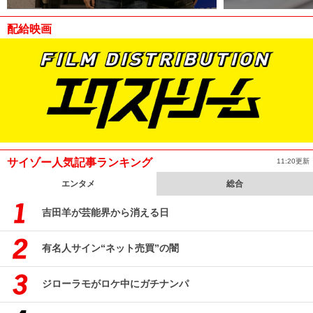
配給映画
サイゾー人気記事ランキング
11:20更新
エンタメ
総合
吉田羊が芸能界から消える日
有名人サイン“ネット売買”の闇
ジローラモがロケ中にガチナンパ