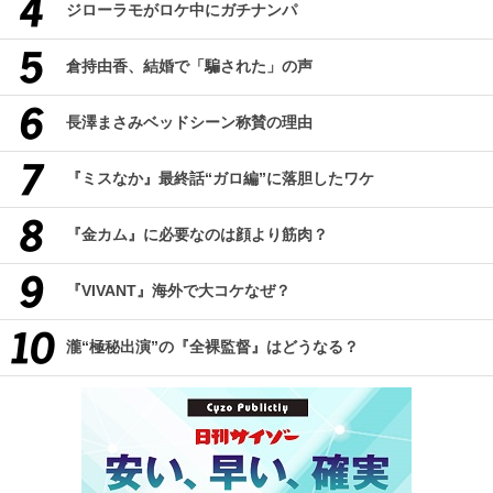
ジローラモがロケ中にガチナンパ
倉持由香、結婚で「騙された」の声
長澤まさみベッドシーン称賛の理由
『ミスなか』最終話“ガロ編”に落胆したワケ
『金カム』に必要なのは顔より筋肉？
『VIVANT』海外で大コケなぜ？
瀧“極秘出演”の『全裸監督』はどうなる？