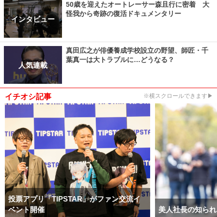
50歳を迎えたオートレーサー森且行に密着 大
怪我から奇跡の復活ドキュメンタリー
インタビュー
真田広之が俳優養成学校設立の野望、師匠・千
葉真一は大トラブルに…どうなる？
人気連載
イチオシ記事
※横スクロールできます▶
投票アプリ「TIPSTAR」がファン交流イ
ベント開催
美人社長の知られ