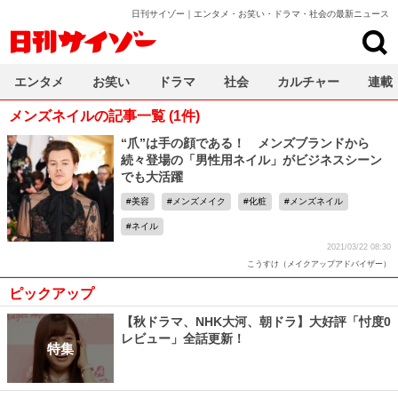
日刊サイゾー｜エンタメ・お笑い・ドラマ・社会の最新ニュース
日刊サイゾー
エンタメ
お笑い
ドラマ
社会
カルチャー
連載
メンズネイルの記事一覧 (1件)
“爪”は手の顔である！ メンズブランドから
続々登場の「男性用ネイル」がビジネスシーン
でも大活躍
美容
メンズメイク
化粧
メンズネイル
ネイル
2021/03/22 08:30
こうすけ（メイクアップアドバイザー）
ピックアップ
【秋ドラマ、NHK大河、朝ドラ】大好評「忖度0
レビュー」全話更新！
特集