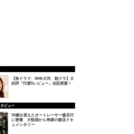
集
【秋ドラマ、NHK大河、朝ドラ】大
好評「忖度0レビュー」全話更新！
ンタビュー
50歳を迎えたオートレーサー森且行
に密着 大怪我から奇跡の復活ドキ
ュメンタリー