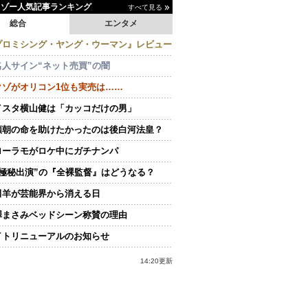
イゾー人気記事ランキング
すべて見る
総合
エンタメ
プロミシング・ヤング・ウーマン』レビュー
名人サイン“ネット売買”の闇
クゾがオリコン1位も実売は……
イスタ横山健は「カッコだけの男」
頼朝の命を助けたかったのは後白河法皇？
ローラモがロケ中にガチナンパ
“極秘出演”の『全裸監督』はどうなる？
田羊が芸能界から消える日
澤まさみベッドシーン称賛の理由
イトリニューアルのお知らせ
14:20更新