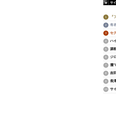
サ
『
有
セ
ハ
源
ジ
瀧
吉
長
サ