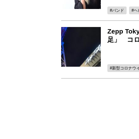
バンド
ヘ
Zepp 
足」 コ
新型コロナウ