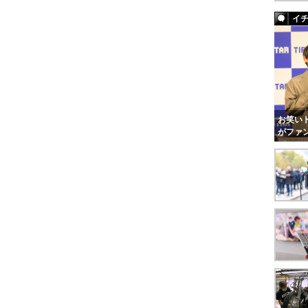
イ
お笑いト
がファ