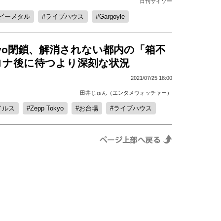
日刊サイゾー
ビーメタル
ライブハウス
Gargoyle
Tokyo閉鎖、解消されない都内の「箱不
ロナ後に待つより深刻な状況
2021/07/25 18:00
田井じゅん（エンタメウォッチャー）
イルス
Zepp Tokyo
お台場
ライブハウス