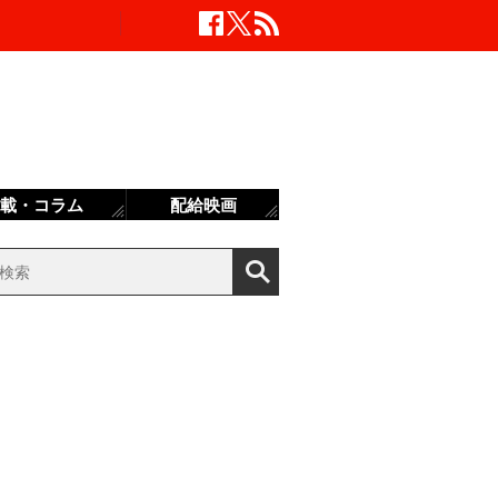
載・コラム
配給映画