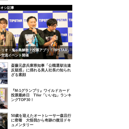
チオシ記事
リオ・鬼ヶ島解散？投票アプリ「TIPSTAR」
ン交流イベント開催
斎藤元彦兵庫県知事「公職選挙法違
反疑惑」に揺れる美人社長の知られ
ざる素顔
『M-1グランプリ』ワイルドカード
投票最終日 TVer「いいね」ランキ
ングTOP30！
50歳を迎えたオートレーサー森且行
に密着 大怪我から奇跡の復活ドキ
ュメンタリー