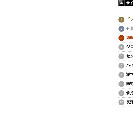
サ
『
有
源
ジ
セ
ハ
瀧
南
倉
長