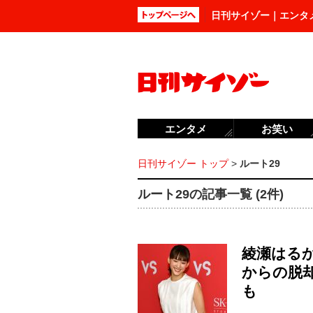
日刊サイゾー｜エンタ
エンタメ
お笑い
日刊サイゾー トップ
>
ルート29
ルート29の記事一覧 (2件)
綾瀬はる
からの脱
も