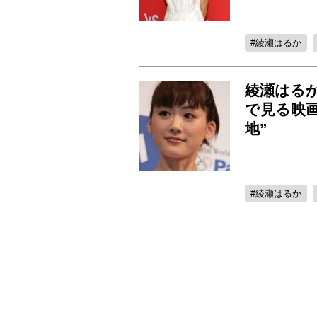
綾瀬はるか
綾瀬はる
で見る映画
地”
綾瀬はるか