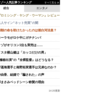
イゾー人気記事ランキング
すべて見る
総合
エンタメ
プロミシング・ヤング・ウーマン』レビュー
名人サイン“ネット売買”の闇
頼朝の命を助けたかったのは後白河法皇？
ローラモがロケ中にガチナンパ
クゾがオリコン1位も実売は……
イスタ横山健は「カッコだけの男」
“極秘出演”の『全裸監督』はどうなる？
野遥海選手と南野拓実選手は兄弟なのか？
持由香、結婚で「騙された」の声
澤まさみベッドシーン称賛の理由
14:20更新