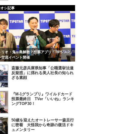
チオシ記事
リオ・鬼ヶ島解散？投票アプリ「TIPSTAR」
ン交流イベント開催
斎藤元彦兵庫県知事「公職選挙法違
反疑惑」に揺れる美人社長の知られ
ざる素顔
『M-1グランプリ』ワイルドカード
投票最終日 TVer「いいね」ランキ
ングTOP30！
50歳を迎えたオートレーサー森且行
に密着 大怪我から奇跡の復活ドキ
ュメンタリー