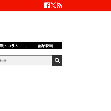
載・コラム
配給映画