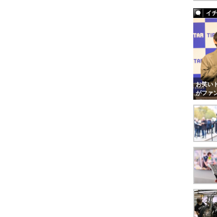
イ
お笑いト
がファ