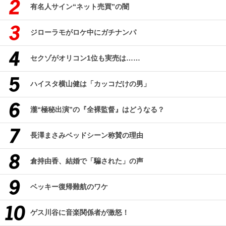
有名人サイン“ネット売買”の闇
ジローラモがロケ中にガチナンパ
セクゾがオリコン1位も実売は……
ハイスタ横山健は「カッコだけの男」
瀧“極秘出演”の『全裸監督』はどうなる？
長澤まさみベッドシーン称賛の理由
倉持由香、結婚で「騙された」の声
ベッキー復帰難航のワケ
ゲス川谷に音楽関係者が激怒！