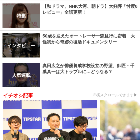
【秋ドラマ、NHK大河、朝ドラ】大好評「忖度0
レビュー」全話更新！
特集
50歳を迎えたオートレーサー森且行に密着 大
怪我から奇跡の復活ドキュメンタリー
インタビュー
真田広之が俳優養成学校設立の野望、師匠・千
葉真一は大トラブルに…どうなる？
人気連載
イチオシ記事
※横スクロールできます▶