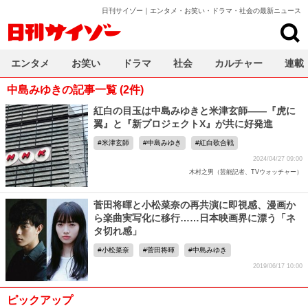
日刊サイゾー｜エンタメ・お笑い・ドラマ・社会の最新ニュース
日刊サイゾー
エンタメ
お笑い
ドラマ
社会
カルチャー
連載
中島みゆきの記事一覧 (2件)
紅白の目玉は中島みゆきと米津玄師――『虎に
翼』と『新プロジェクトX』が共に好発進
米津玄師
中島みゆき
紅白歌合戦
2024/04/27 09:00
木村之男（芸能記者、TVウォッチャー）
菅田将暉と小松菜奈の再共演に即視感、漫画か
ら楽曲実写化に移行……日本映画界に漂う「ネ
タ切れ感」
小松菜奈
菅田将暉
中島みゆき
2019/06/17 10:00
ピックアップ