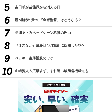
吉田羊が芸能界から消える日
瀧“極秘出演”の『全裸監督』はどうなる？
長澤まさみベッドシーン称賛の理由
『ミスなか』最終話“ガロ編”に落胆したワケ
ベッキー復帰難航のワケ
山崎賢人＆広瀬すず、すれ違い破局危機報道も…