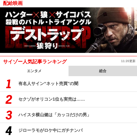
配給映画
サイゾー人気記事ランキング
11:20更新
エンタメ
総合
有名人サイン“ネット売買”の闇
セクゾがオリコン1位も実売は……
ハイスタ横山健は「カッコだけの男」
ジローラモがロケ中にガチナンパ