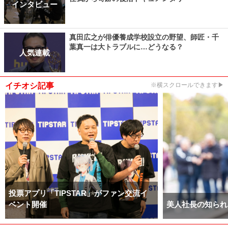
インタビュー
真田広之が俳優養成学校設立の野望、師匠・千
葉真一は大トラブルに…どうなる？
人気連載
イチオシ記事
※横スクロールできます▶
投票アプリ「TIPSTAR」がファン交流イ
ベント開催
美人社長の知られ