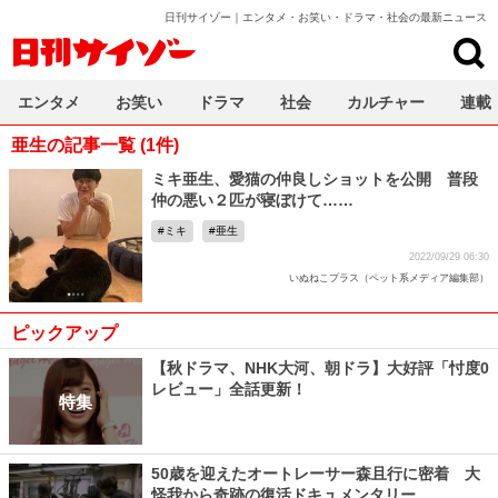
日刊サイゾー｜エンタメ・お笑い・ドラマ・社会の最新ニュース
日刊サイゾー
エンタメ
お笑い
ドラマ
社会
カルチャー
連載
亜生の記事一覧 (1件)
ミキ亜生、愛猫の仲良しショットを公開 普段
仲の悪い２匹が寝ぼけて……
ミキ
亜生
2022/09/29 06:30
いぬねこプラス（ペット系メディア編集部）
ピックアップ
【秋ドラマ、NHK大河、朝ドラ】大好評「忖度0
レビュー」全話更新！
特集
50歳を迎えたオートレーサー森且行に密着 大
怪我から奇跡の復活ドキュメンタリー