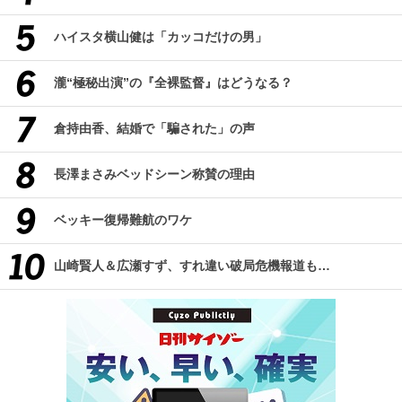
ハイスタ横山健は「カッコだけの男」
瀧“極秘出演”の『全裸監督』はどうなる？
倉持由香、結婚で「騙された」の声
長澤まさみベッドシーン称賛の理由
ベッキー復帰難航のワケ
山崎賢人＆広瀬すず、すれ違い破局危機報道も…