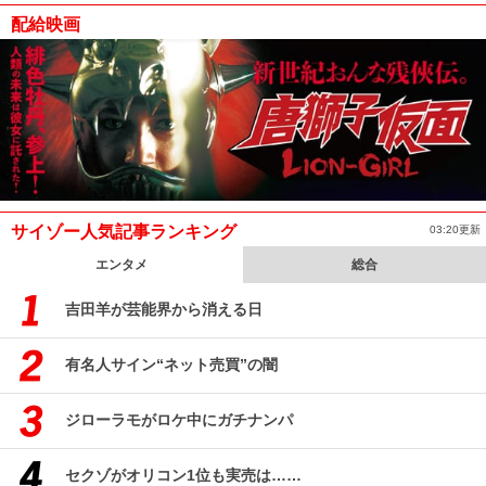
配給映画
サイゾー人気記事ランキング
03:20更新
エンタメ
総合
吉田羊が芸能界から消える日
有名人サイン“ネット売買”の闇
ジローラモがロケ中にガチナンパ
セクゾがオリコン1位も実売は……