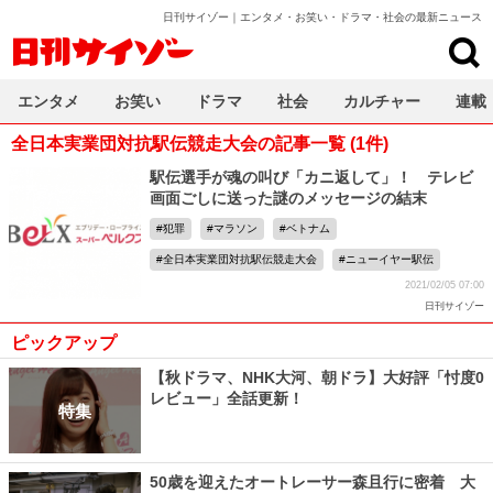
日刊サイゾー｜エンタメ・お笑い・ドラマ・社会の最新ニュース
日刊サイゾー
エンタメ
お笑い
ドラマ
社会
カルチャー
連載
全日本実業団対抗駅伝競走大会の記事一覧 (1件)
駅伝選手が魂の叫び「カニ返して」！ テレビ
画面ごしに送った謎のメッセージの結末
犯罪
マラソン
ベトナム
全日本実業団対抗駅伝競走大会
ニューイヤー駅伝
2021/02/05 07:00
日刊サイゾー
ピックアップ
【秋ドラマ、NHK大河、朝ドラ】大好評「忖度0
レビュー」全話更新！
特集
50歳を迎えたオートレーサー森且行に密着 大