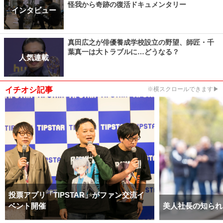
怪我から奇跡の復活ドキュメンタリー
インタビュー
真田広之が俳優養成学校設立の野望、師匠・千
葉真一は大トラブルに…どうなる？
人気連載
イチオシ記事
※横スクロールできます▶
投票アプリ「TIPSTAR」がファン交流イ
ベント開催
美人社長の知られ