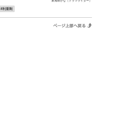
東海林かな（ドラマライター）
利重剛