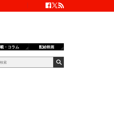
載・コラム
配給映画