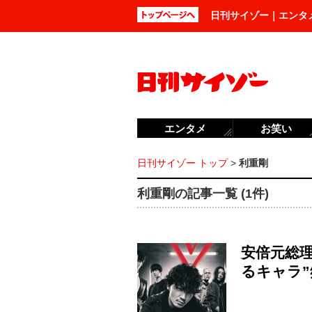
日刊サイゾー｜エンタ
エンタメ
お笑い
日刊サイゾー トップ
>
利重剛
利重剛の記事一覧 (1件)
安倍元総理
るキャラ