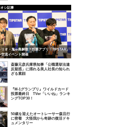
チオシ記事
リオ・鬼ヶ島解散？投票アプリ「TIPSTAR」
ン交流イベント開催
斎藤元彦兵庫県知事「公職選挙法違
反疑惑」に揺れる美人社長の知られ
ざる素顔
『M-1グランプリ』ワイルドカード
投票最終日 TVer「いいね」ランキ
ングTOP30！
50歳を迎えたオートレーサー森且行
に密着 大怪我から奇跡の復活ドキ
ュメンタリー