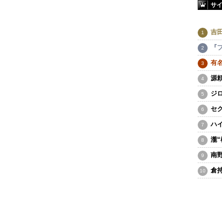
サ
吉
『
有
源
ジ
セ
ハ
瀧
南
倉