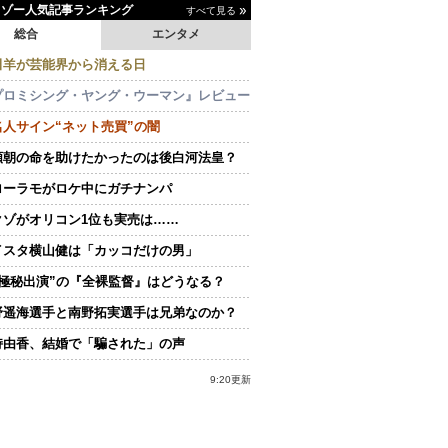
イゾー人気記事ランキング
すべて見る
総合
エンタメ
田羊が芸能界から消える日
プロミシング・ヤング・ウーマン』レビュー
名人サイン“ネット売買”の闇
頼朝の命を助けたかったのは後白河法皇？
ローラモがロケ中にガチナンパ
クゾがオリコン1位も実売は……
イスタ横山健は「カッコだけの男」
“極秘出演”の『全裸監督』はどうなる？
野遥海選手と南野拓実選手は兄弟なのか？
持由香、結婚で「騙された」の声
9:20更新