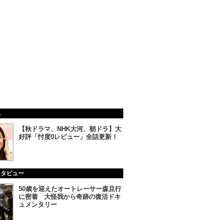
集
【秋ドラマ、NHK大河、朝ドラ】大
好評「忖度0レビュー」全話更新！
ンタビュー
50歳を迎えたオートレーサー森且行
に密着 大怪我から奇跡の復活ドキ
ュメンタリー