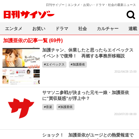
日刊サイゾー｜エンタメ・お笑い・ドラマ・社会の最新ニュース
日刊サイゾー
エンタメ
お笑い
ドラマ
社会
カルチャー
連載
加護亜依の記事一覧 (69件)
加護チャン、休業したと思ったらエイベックス
イベントで復帰！ 再燃する事務所移籍説
エイベックス
加護亜依
2011/04/28 15:00
サマソニ参戦が決まった元モー娘・加護亜依
に”買収疑惑”が浮上中？
音楽
加護亜依
2010/07/20 08:00
ショック！ 加護亜依がユージとの熱愛報道で