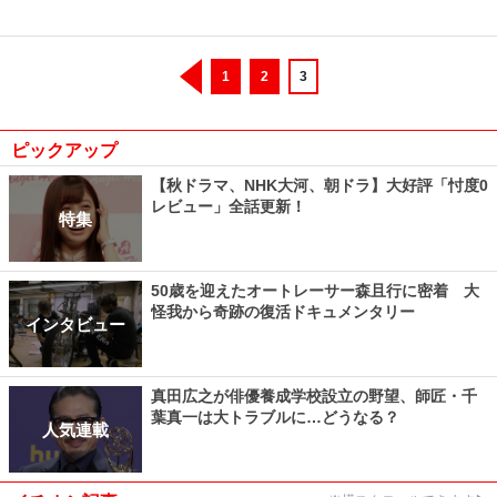
1
2
3
ピックアップ
【秋ドラマ、NHK大河、朝ドラ】大好評「忖度0
レビュー」全話更新！
特集
50歳を迎えたオートレーサー森且行に密着 大
怪我から奇跡の復活ドキュメンタリー
インタビュー
真田広之が俳優養成学校設立の野望、師匠・千
葉真一は大トラブルに…どうなる？
人気連載