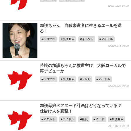
2009/10/27 18:00
加護ちゃん 自殺未遂者に生きるエールを送
る！
ハロプロ
加護亜依
イベント
アイドル
2008/09/16 09:00
苦境の加護ちゃんに救世主!? 大阪ローカルで
再デビューか
ハロプロ
加護亜依
テレビ
アイドル
2008/08/29 09:00
加護母娘ペアヌード計画はどうなっている？
仕掛け人を直撃！
アダルト
アイドル
巨乳
ヌード
加護亜依
2007/11/15 09:00