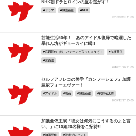
NHK朝ドラヒロインの座を逃がす！
ドラマ
加護亜依
NHK
2010/03/01 11:00
芸能生活50年！ あのアイドル復帰で暗躍した
暴れん坊がギョーカイに喝!!
宮西渡の（続）バチーンと言っちゃうぞ！
加護亜依
宮西渡
2010/01/29 21:00
セルフアフレコの美学『カンフーシェフ』加護
亜依フォーエヴァー！
アイドル
映画
加護亜依
梶野竜太郎
2009/12/27 15:00
加護亜依主演『彼女は何気にこうするのよと言
い、』に10組20名様をご招待!!
加護亜依
読者プレゼント