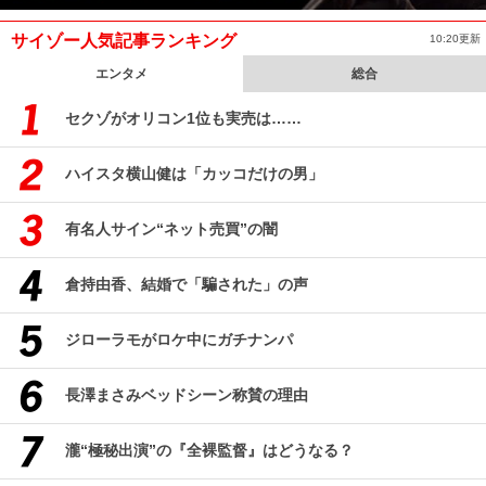
サイゾー人気記事ランキング
10:20更新
エンタメ
総合
セクゾがオリコン1位も実売は……
ハイスタ横山健は「カッコだけの男」
有名人サイン“ネット売買”の闇
倉持由香、結婚で「騙された」の声
ジローラモがロケ中にガチナンパ
長澤まさみベッドシーン称賛の理由
瀧“極秘出演”の『全裸監督』はどうなる？