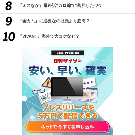
『ミスなか』最終話“ガロ編”に落胆したワケ
『金カム』に必要なのは顔より筋肉？
『VIVANT』海外で大コケなぜ？