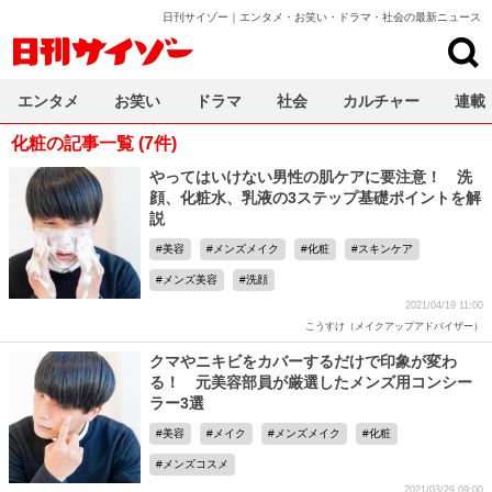
日刊サイゾー｜エンタメ・お笑い・ドラマ・社会の最新ニュース
日刊サイゾー
エンタメ
お笑い
ドラマ
社会
カルチャー
連載
化粧の記事一覧 (7件)
やってはいけない男性の肌ケアに要注意！ 洗
顔、化粧水、乳液の3ステップ基礎ポイントを解
説
美容
メンズメイク
化粧
スキンケア
メンズ美容
洗顔
2021/04/19 11:00
こうすけ（メイクアップアドバイザー）
クマやニキビをカバーするだけで印象が変わ
る！ 元美容部員が厳選したメンズ用コンシー
ラー3選
美容
メイク
メンズメイク
化粧
メンズコスメ
2021/03/29 09:00