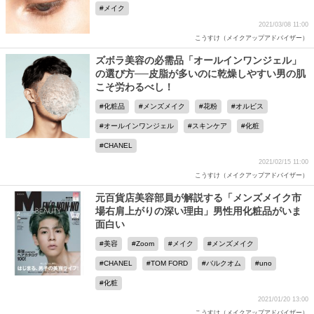
メイク
2021/03/08 11:00
こうすけ（メイクアップアドバイザー）
ズボラ美容の必需品「オールインワンジェル」
の選び方──皮脂が多いのに乾燥しやすい男の肌
こそ労わるべし！
化粧品
メンズメイク
花粉
オルビス
オールインワンジェル
スキンケア
化粧
CHANEL
2021/02/15 11:00
こうすけ（メイクアップアドバイザー）
元百貨店美容部員が解説する「メンズメイク市
場右肩上がりの深い理由」男性用化粧品がいま
面白い
美容
Zoom
メイク
メンズメイク
CHANEL
TOM FORD
バルクオム
uno
化粧
2021/01/20 13:00
こうすけ（メイクアップアドバイザー）