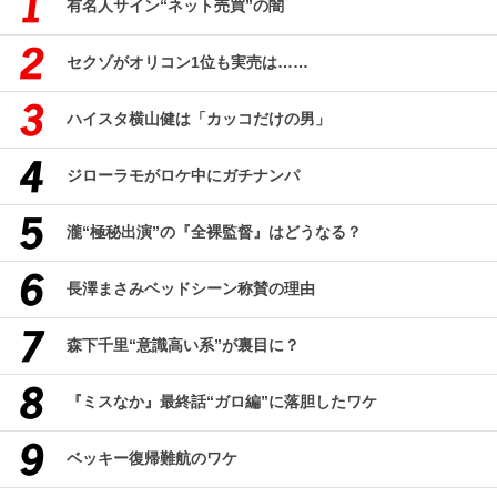
有名人サイン“ネット売買”の闇
セクゾがオリコン1位も実売は……
ハイスタ横山健は「カッコだけの男」
ジローラモがロケ中にガチナンパ
瀧“極秘出演”の『全裸監督』はどうなる？
長澤まさみベッドシーン称賛の理由
森下千里“意識高い系”が裏目に？
『ミスなか』最終話“ガロ編”に落胆したワケ
ベッキー復帰難航のワケ