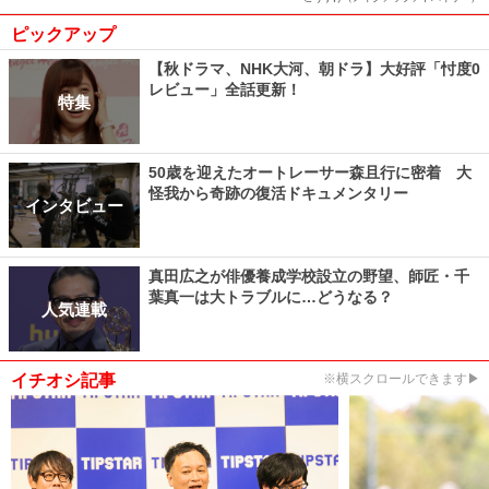
ピックアップ
【秋ドラマ、NHK大河、朝ドラ】大好評「忖度0
レビュー」全話更新！
特集
50歳を迎えたオートレーサー森且行に密着 大
怪我から奇跡の復活ドキュメンタリー
インタビュー
真田広之が俳優養成学校設立の野望、師匠・千
葉真一は大トラブルに…どうなる？
人気連載
イチオシ記事
※横スクロールできます▶