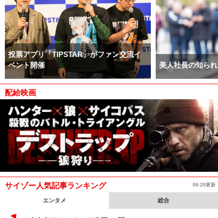
投票アプリ「TIPSTAR」がファン交流イ
ベント開催
美人社長の知られ
配給映画
サイゾー人気記事ランキング
06:20更新
エンタメ
総合