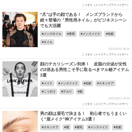
こうすけ（メイクアップアドバイザー）
“爪”は手の顔である！ メンズブランドから
続々登場の「男性用ネイル」がビジネスシーン
でも大活躍
メンズネイル
美容
メンズメイク
化粧
ネイル
2021/03/22 08:30
こうすけ（メイクアップアドバイザー）
顔のテカリシーズン到来！ 皮脂の分泌が女性
の2倍ある男性こそ手に取るべきマル秘アイテム
3選
メイク
メンズメイク
化粧
スキンケア
こうすけ
テカリ
肌
2021/03/13 10:00
こうすけ（メイクアップアドバイザー）
男の顔は眉毛で決まる！ 初心者でもうまくい
く“眉メイク”神アイテム3選！
スキンケア
眉
眉毛
メンズメイク
化粧