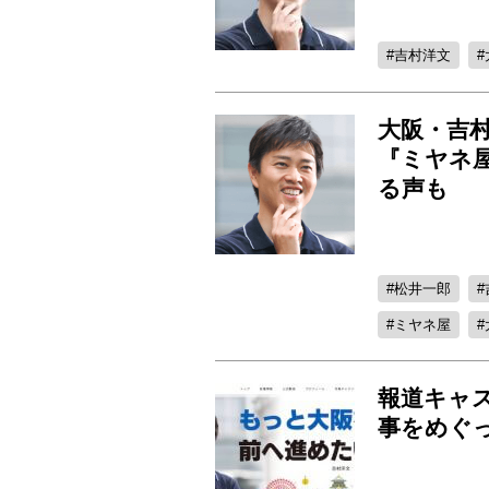
吉村洋文
大阪・吉村
『ミヤネ
る声も
松井一郎
ミヤネ屋
報道キャ
事をめぐ