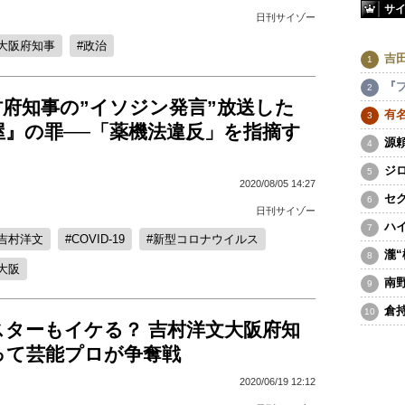
サ
日刊サイゾー
大阪府知事
政治
吉
『
府知事の”イソジン発言”放送した
有
屋』の罪──「薬機法違反」を指摘す
源
ジ
2020/08/05 14:27
セ
日刊サイゾー
ハ
吉村洋文
COVID-19
新型コロナウイルス
瀧
大阪
南
倉
スターもイケる？ 吉村洋文大阪府知
って芸能プロが争奪戦
2020/06/19 12:12