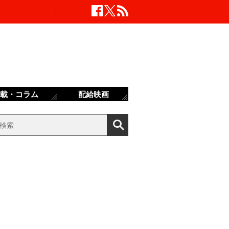
載・コラム
配給映画