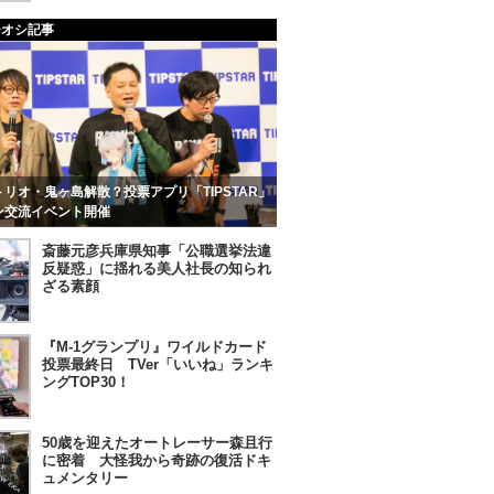
チオシ記事
リオ・鬼ヶ島解散？投票アプリ「TIPSTAR」
ン交流イベント開催
斎藤元彦兵庫県知事「公職選挙法違
反疑惑」に揺れる美人社長の知られ
ざる素顔
『M-1グランプリ』ワイルドカード
投票最終日 TVer「いいね」ランキ
ングTOP30！
50歳を迎えたオートレーサー森且行
に密着 大怪我から奇跡の復活ドキ
ュメンタリー