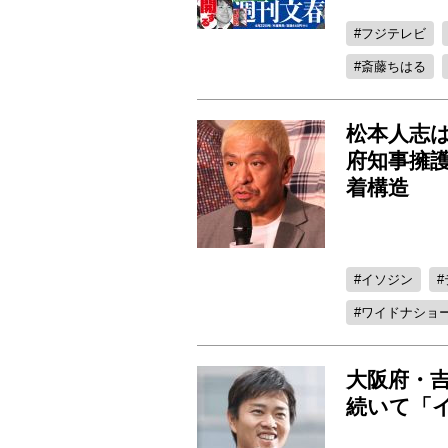
フジテレビ
斎藤ちはる
松本人志
府知事擁
着構造
イソジン
ワイドナショ
大阪府・
続いて「