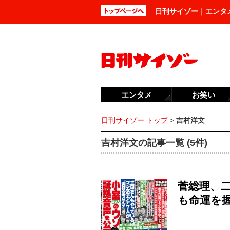
日刊サイゾー｜エンタ
エンタメ
お笑い
日刊サイゾー トップ
>
吉村洋文
吉村洋文の記事一覧 (5件)
菅総理、
も命運を