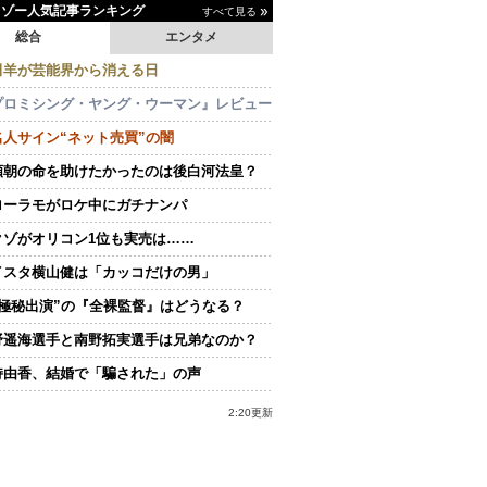
イゾー人気記事ランキング
すべて見る
総合
エンタメ
田羊が芸能界から消える日
プロミシング・ヤング・ウーマン』レビュー
名人サイン“ネット売買”の闇
頼朝の命を助けたかったのは後白河法皇？
ローラモがロケ中にガチナンパ
クゾがオリコン1位も実売は……
イスタ横山健は「カッコだけの男」
“極秘出演”の『全裸監督』はどうなる？
野遥海選手と南野拓実選手は兄弟なのか？
持由香、結婚で「騙された」の声
2:20更新