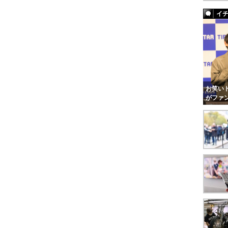
イ
お笑いト
がファ