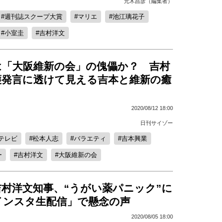
元木昌彦（編集者）
週刊誌スクープ大賞
マリエ
池江璃花子
小室圭
吉村洋文
は「大阪維新の会」の傀儡か？ 吉村
護発言に透けて見える吉本と維新の癒
2020/08/12 18:00
日刊サイゾー
テレビ
松本人志
バラエティ
吉本興業
ー
吉村洋文
大阪維新の会
吉村洋文知事、“うがい薬パニック”に
インスタ生配信」で懸念の声
2020/08/05 18:00