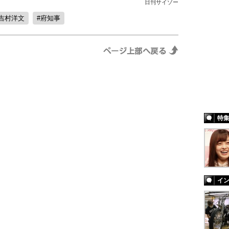
日刊サイゾー
吉村洋文
府知事
特
イ