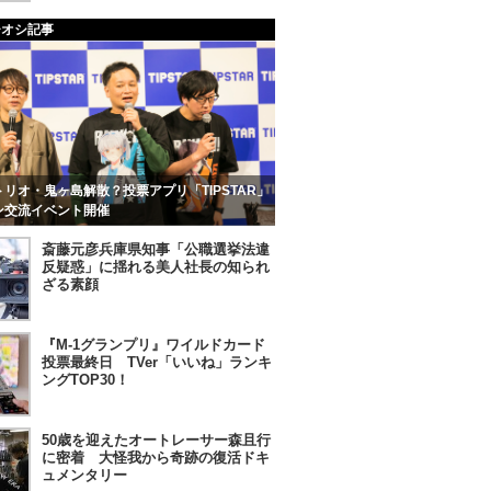
チオシ記事
リオ・鬼ヶ島解散？投票アプリ「TIPSTAR」
ン交流イベント開催
斎藤元彦兵庫県知事「公職選挙法違
反疑惑」に揺れる美人社長の知られ
ざる素顔
『M-1グランプリ』ワイルドカード
投票最終日 TVer「いいね」ランキ
ングTOP30！
50歳を迎えたオートレーサー森且行
に密着 大怪我から奇跡の復活ドキ
ュメンタリー