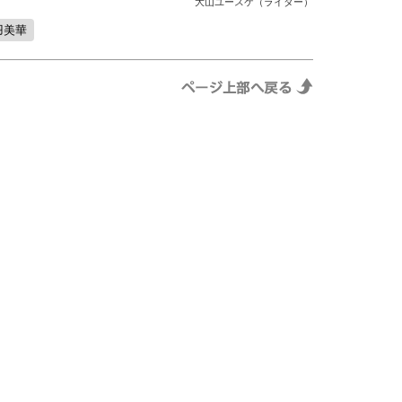
大山ユースケ（ライター）
羽美華