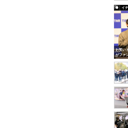
イ
お笑いト
がファ