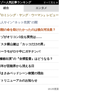
イゾー人気記事ランキング
すべて見る
総合
エンタメ
プロミシング・ヤング・ウーマン』レビュー
名人サイン“ネット売買”の闇
頼朝の命を助けたかったのは後白河法皇？
クゾがオリコン1位も実売は……
イスタ横山健は「カッコだけの男」
ローラモがロケ中にガチナンパ
“極秘出演”の『全裸監督』はどうなる？
田羊が芸能界から消える日
澤まさみベッドシーン称賛の理由
イトリニューアルのお知らせ
16:20更新