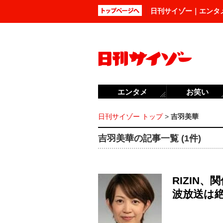
日刊サイゾー｜エンタ
エンタメ
お笑い
日刊サイゾー トップ
>
吉羽美華
吉羽美華の記事一覧 (1件)
RIZIN
波放送は