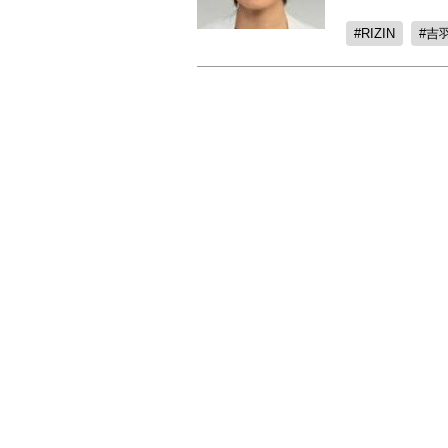
RIZIN
吉