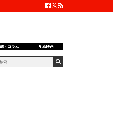
載・コラム
配給映画