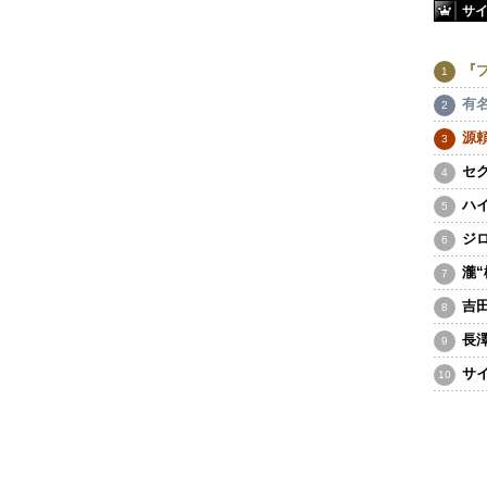
サ
『
有
源
セ
ハ
ジ
瀧
吉
長
サ