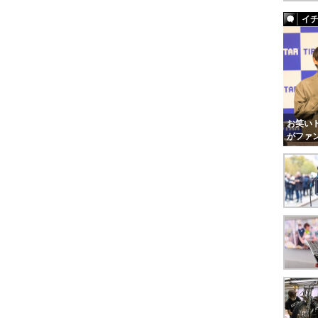
イ
お笑いト
がファ