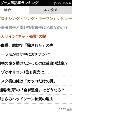
イゾー人気記事ランキング
すべて見る
総合
エンタメ
プロミシング・ヤング・ウーマン』レビュー
野遥海選手と南野拓実選手は兄弟なのか？
名人サイン“ネット売買”の闇
持由香、結婚で「騙された」の声
ローラモがロケ中にガチナンパ
頼朝の命を助けたかったのは後白河法皇？
クゾがオリコン1位も実売は……
イスタ横山健は「カッコだけの男」
“極秘出演”の『全裸監督』はどうなる？
澤まさみベッドシーン称賛の理由
03:20更新