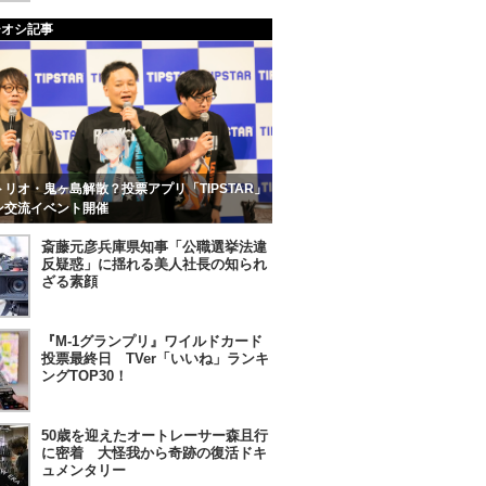
チオシ記事
リオ・鬼ヶ島解散？投票アプリ「TIPSTAR」
ン交流イベント開催
斎藤元彦兵庫県知事「公職選挙法違
反疑惑」に揺れる美人社長の知られ
ざる素顔
『M-1グランプリ』ワイルドカード
投票最終日 TVer「いいね」ランキ
ングTOP30！
50歳を迎えたオートレーサー森且行
に密着 大怪我から奇跡の復活ドキ
ュメンタリー