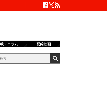
載・コラム
配給映画