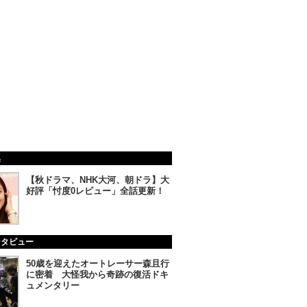
集
【秋ドラマ、NHK大河、朝ドラ】大
好評「忖度0レビュー」全話更新！
ンタビュー
50歳を迎えたオートレーサー森且行
に密着 大怪我から奇跡の復活ドキ
ュメンタリー