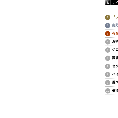
サ
『
南
有
倉
ジ
源
セ
ハ
瀧
長