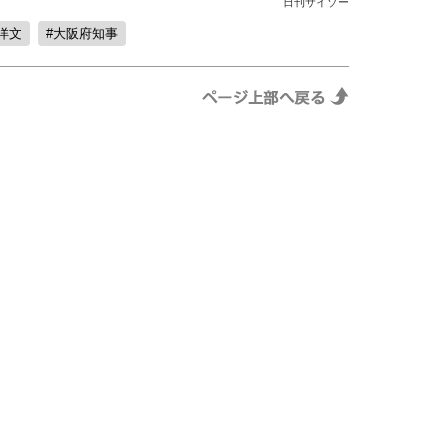
日刊サイゾー
洋文
大阪府知事