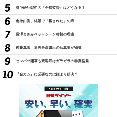
瀧“極秘出演”の『全裸監督』はどうなる？
倉持由香、結婚で「騙された」の声
長澤まさみベッドシーン称賛の理由
後藤真希、過去最高露出の写真集が物議
センバツ開幕も観客席はガラガラの春夏格差
『金カム』に必要なのは顔より筋肉？