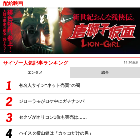
配給映画
サイゾー人気記事ランキング
19:20更新
エンタメ
総合
有名人サイン“ネット売買”の闇
ジローラモがロケ中にガチナンパ
セクゾがオリコン1位も実売は……
ハイスタ横山健は「カッコだけの男」