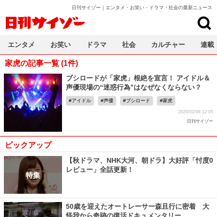
日刊サイゾー｜エンタメ・お笑い・ドラマ・社会の最新ニュース
日刊サイゾー
エンタメ
お笑い
ドラマ
社会
カルチャー
連載
家虎の記事一覧 (1件)
ブシロードが「家虎」根絶を宣言！ アイドル＆
声優現場の“迷惑行為”はなぜなくならない？
アイドル
声優
ブシロード
家虎
2020/02/06 12:05
日刊サイゾー
ピックアップ
【秋ドラマ、NHK大河、朝ドラ】大好評「忖度0
レビュー」全話更新！
特集
50歳を迎えたオートレーサー森且行に密着 大
怪我から奇跡の復活ドキュメンタリー