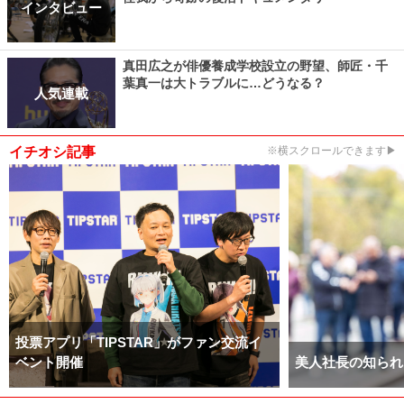
インタビュー
真田広之が俳優養成学校設立の野望、師匠・千
葉真一は大トラブルに…どうなる？
人気連載
イチオシ記事
※横スクロールできます▶
投票アプリ「TIPSTAR」がファン交流イ
ベント開催
美人社長の知られ