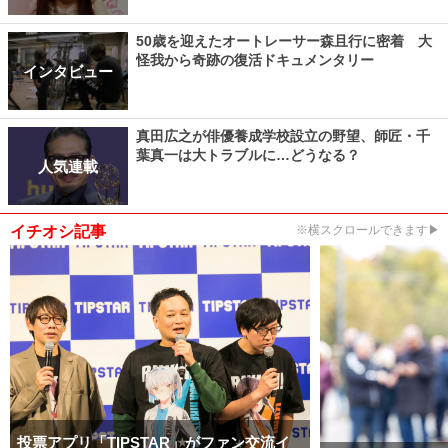
50歳を迎えたオートレーサー森且行に密着 大
怪我から奇跡の復活ドキュメンタリー
インタビュー
真田広之が俳優養成学校設立の野望、師匠・千
葉真一は大トラブルに…どうなる？
人気連載
イチオシ記事
※横スクロールできます▶
投票アプリ「TIPSTAR」がファン交流イ