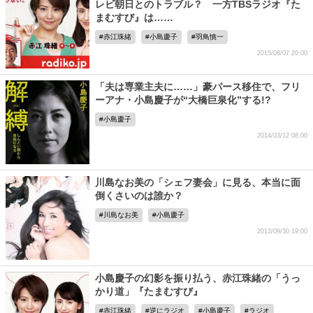
レビ朝日とのトラブル？ 一方TBSラジオ『た
まむすび』は……
赤江珠緒
小島慶子
羽鳥慎一
2015/08/07 20:00
「夫は専業主夫に……」豪パース移住で、フリ
ーアナ・小島慶子が“大橋巨泉化”する!?
小島慶子
2014/03/12 08:00
川島なお美の「シェフ妻会」に見る、本当に面
倒くさいのは誰か？
川島なお美
小島慶子
2013/09/30 19:00
小島慶子の幻影を振り払う、赤江珠緒の「うっ
かり道」『たまむすび』
赤江珠緒
逆にラジオ
小島慶子
ラジオ