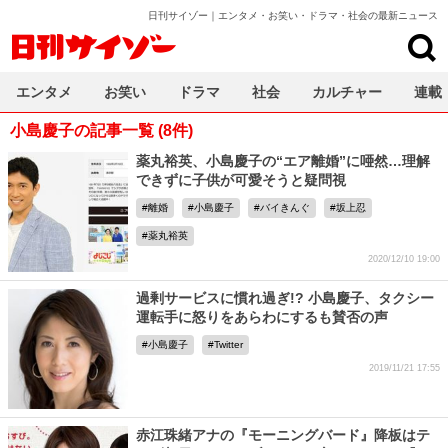
日刊サイゾー｜エンタメ・お笑い・ドラマ・社会の最新ニュース
日刊サイゾー
エンタメ
お笑い
ドラマ
社会
カルチャー
連載
小島慶子の記事一覧 (8件)
薬丸裕英、小島慶子の“エア離婚”に唖然…理解
できずに子供が可愛そうと疑問視
離婚
小島慶子
バイきんぐ
坂上忍
薬丸裕英
2020/12/10 19:00
過剰サービスに慣れ過ぎ!? 小島慶子、タクシー
運転手に怒りをあらわにするも賛否の声
小島慶子
Twitter
2019/11/21 17:55
赤江珠緒アナの『モーニングバード』降板はテ