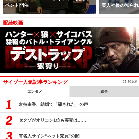
ベント開催
美人社長の知られ
配給映画
サイゾー人気記事ランキング
21:20更新
エンタメ
総合
倉持由香、結婚で「騙された」の声
セクゾがオリコン1位も実売は……
有名人サイン“ネット売買”の闇