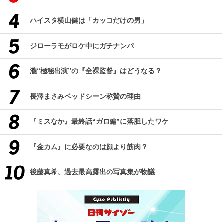
ハイスタ横山健は「カッコだけの男」
ジローラモがロケ中にガチナンパ
瀧“極秘出演”の『全裸監督』はどうなる？
長澤まさみベッドシーン称賛の理由
『ミスなか』最終話“ガロ編”に落胆したワケ
『金カム』に必要なのは顔より筋肉？
後藤真希、過去最高露出の写真集が物議