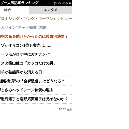
イゾー人気記事ランキング
すべて見る
総合
エンタメ
プロミシング・ヤング・ウーマン』レビュー
名人サイン“ネット売買”の闇
頼朝の命を助けたかったのは後白河法皇？
クゾがオリコン1位も実売は……
ローラモがロケ中にガチナンパ
イスタ横山健は「カッコだけの男」
田羊が芸能界から消える日
“極秘出演”の『全裸監督』はどうなる？
澤まさみベッドシーン称賛の理由
野遥海選手と南野拓実選手は兄弟なのか？
18:20更新