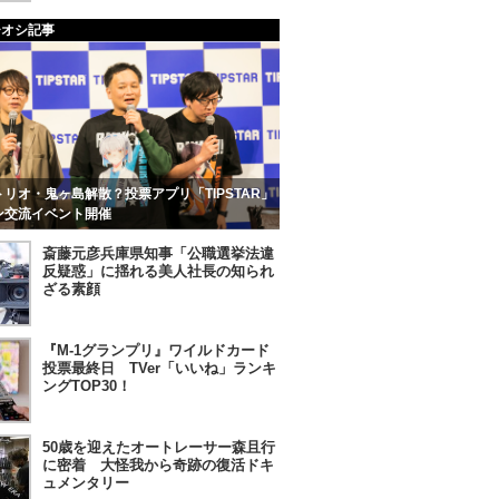
チオシ記事
リオ・鬼ヶ島解散？投票アプリ「TIPSTAR」
ン交流イベント開催
斎藤元彦兵庫県知事「公職選挙法違
反疑惑」に揺れる美人社長の知られ
ざる素顔
『M-1グランプリ』ワイルドカード
投票最終日 TVer「いいね」ランキ
ングTOP30！
50歳を迎えたオートレーサー森且行
に密着 大怪我から奇跡の復活ドキ
ュメンタリー