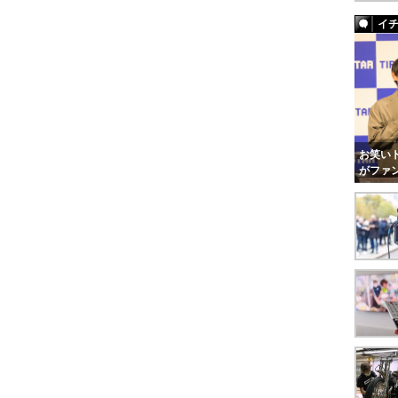
イ
お笑いト
がファ