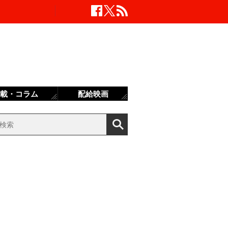
載・コラム
配給映画