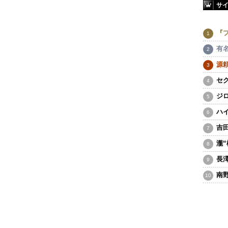
サ
『
有
源
セ
ジ
ハ
吉
瀧
長
南