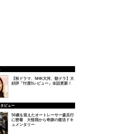
集
【秋ドラマ、NHK大河、朝ドラ】大
好評「忖度0レビュー」全話更新！
ンタビュー
50歳を迎えたオートレーサー森且行
に密着 大怪我から奇跡の復活ドキ
ュメンタリー