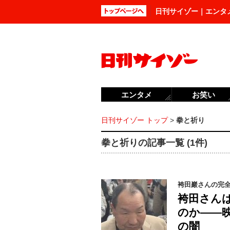
日刊サイゾー｜エンタ
エンタメ
お笑い
日刊サイゾー トップ
>
拳と祈り
拳と祈りの記事一覧 (1件)
袴田巖さんの完
袴田さん
のか――
の闇