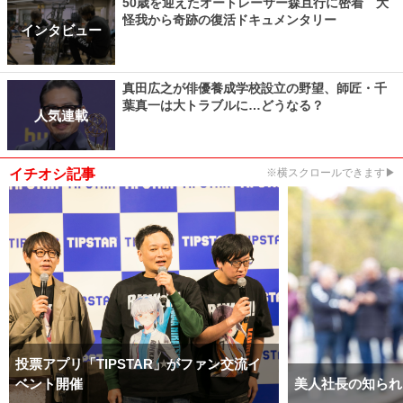
50歳を迎えたオートレーサー森且行に密着 大
怪我から奇跡の復活ドキュメンタリー
インタビュー
真田広之が俳優養成学校設立の野望、師匠・千
葉真一は大トラブルに…どうなる？
人気連載
イチオシ記事
※横スクロールできます▶
投票アプリ「TIPSTAR」がファン交流イ
ベント開催
美人社長の知られ