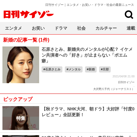
日刊サイゾー｜エンタメ・お笑い・ドラマ・社会の最新ニュース
日刊サイゾー
エンタメ
お笑い
ドラマ
社会
カルチャー
連載
新婚の記事一覧 (1件)
石原さとみ、新婚夫のメンタルが心配？ イケメ
ン共演者への「好き」が止まらない「ポエム
癖」
石原さとみ
メンタル
新婚
旦那
2021/04/08 21:00
日刊サイゾー
,
大沢野八千代（ジャーナリスト）
ピックアップ
【秋ドラマ、NHK大河、朝ドラ】大好評「忖度0
レビュー」全話更新！
特集