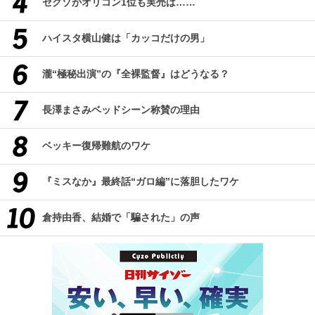
セクゾがオリコン1位も実売は……
ハイスタ横山健は「カッコだけの男」
瀧“極秘出演”の『全裸監督』はどうなる？
長澤まさみベッドシーン称賛の理由
ベッキー復帰難航のワケ
『ミスなか』最終話“ガロ編”に落胆したワケ
倉持由香、結婚で「騙された」の声