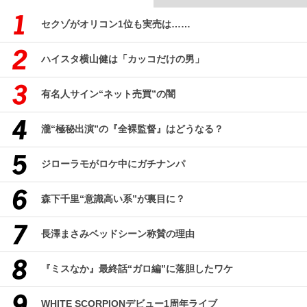
セクゾがオリコン1位も実売は……
ハイスタ横山健は「カッコだけの男」
有名人サイン“ネット売買”の闇
瀧“極秘出演”の『全裸監督』はどうなる？
ジローラモがロケ中にガチナンパ
森下千里“意識高い系”が裏目に？
長澤まさみベッドシーン称賛の理由
『ミスなか』最終話“ガロ編”に落胆したワケ
WHITE SCORPIONデビュー1周年ライブ