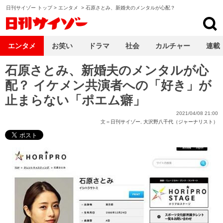
日刊サイゾー トップ
>
エンタメ
>
石原さとみ、新婚夫のメンタルが心配？
日刊サイゾー
エンタメ
お笑い
ドラマ
社会
カルチャー
連載
石原さとみ、新婚夫のメンタルが心
配？ イケメン共演者への「好き」が
止まらない「ポエム癖」
2021/04/08 21:00
文＝
日刊サイゾー
,
大沢野八千代（ジャーナリスト）