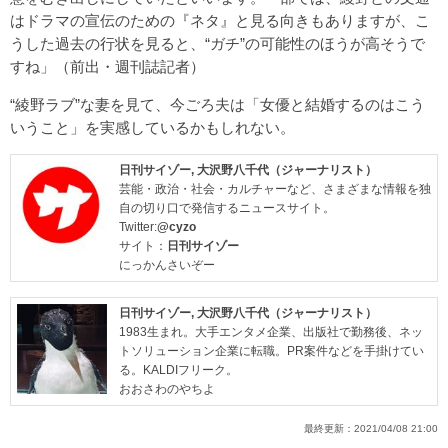
はドラマの宣伝のための『ネタ』と見る向きもありますが、こ
うした過去の行状を見ると、“ガチ”の可能性のほうが高そうで
すね」（前出・週刊誌記者）
“綾野ラブ”な妻を見て、今ごろ夫は「女優と結婚するのはこう
いうこと」を実感しているかもしれない。
日刊サイゾー
,
大沢野八千代（ジャーナリスト）
芸能・政治・社会・カルチャーなど、さまざまな情報を独
自の切り口で発信するニュースサイト。
Twitter:
@cyzo
サイト：
日刊サイゾー
にっかんさいぞー
日刊サイゾー
,
大沢野八千代（ジャーナリスト）
1983生まれ。大手エンタメ企業、出版社で勤務後、ネッ
トソリューション企業に転職。PR案件などを手掛けてい
る。KALDIフリーク。
おおさわのやちよ
最終更新：
2021/04/08 21:00