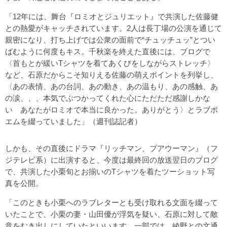
「12年には、舞台『ロミオとジュリエット』で共演した佐藤健
との熱愛がキャッチされています。2人は長丁場の公演を通じて
親密になり、打ち上げでは公衆の面前で“チュッチュッ”とつい
ばむように何度もキス。千秋楽を終えた直後には、ブログで
〈首もとが緩いTシャツを着てあくびをしながらストレッチ〉
など、石原だからこそ知りえる佐藤の萌えポイントを列挙し、
〈あの表情、あの台詞、あの動き、あの温もり、あの感触、あ
の涙、、、本気でぶつかってくれた心にただただ感謝しかな
い あなたがロミオで本当に良かった。ありがとう〉とラブポ
エムを綴っていました」（週刊誌記者）
しかも、その直後にドラマ『リッチマン、プアウーマン』（フ
ジテレビ系）に出演すると、今度は最終回の放送翌日のブログ
で、共演した小栗旬とお揃いのTシャツを着たツーショット写
真を公開。
「このときも小栗へのラブレターとも受け取れる文面を綴って
いたことで、小栗の妻・山田優が浮気を疑い、石原に対して敵
意をむき出しにしていたといいます。一部では、綾野との文通