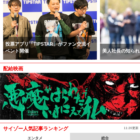
投票アプリ「TIPSTAR」がファン交流イ
ベント開催
美人社長の知られ
配給映画
サイゾー人気記事ランキング
11:20更新
エンタメ
総合