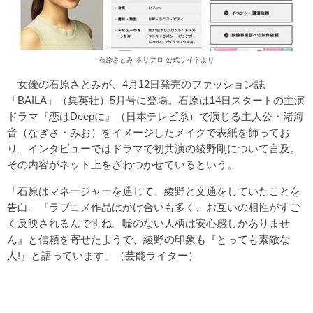
石原さとみ ホリプロ 公式サイトより
女優の石原さとみが、4月12日発売のファッション誌
「BAILA」（集英社）5月号に登場。石原は14日スタートの主演
ドラマ『恋はDeepに』（日本テレビ系）で演じる主人公・渚海
音（なぎさ・みお）をイメージしたメイクで表紙を飾ってお
り、インタビューではドラマで初共演の綾野剛について言及。
その内容がネット上をざわつかせているという。
「石原はマネージャーを通じて、綾野と文通をしていたことを
告白。『ラブコメ作品はかけ合いも多く、お互いの相性がすご
く反映されるんですね。嘘のない人柄は安心感しかありませ
ん』と信頼を寄せたようで、綾野の印象も『とっても素敵な
人!』と語っています」（芸能ライター）