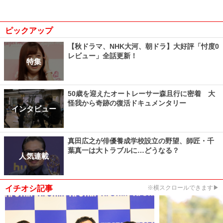
ピックアップ
【秋ドラマ、NHK大河、朝ドラ】大好評「忖度0
レビュー」全話更新！
特集
50歳を迎えたオートレーサー森且行に密着 大
怪我から奇跡の復活ドキュメンタリー
インタビュー
真田広之が俳優養成学校設立の野望、師匠・千
葉真一は大トラブルに…どうなる？
人気連載
イチオシ記事
※横スクロールできます▶