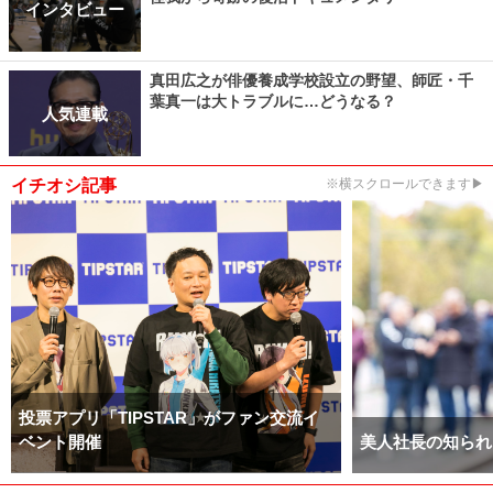
インタビュー
真田広之が俳優養成学校設立の野望、師匠・千
葉真一は大トラブルに…どうなる？
人気連載
イチオシ記事
※横スクロールできます▶
投票アプリ「TIPSTAR」がファン交流イ
ベント開催
美人社長の知られ