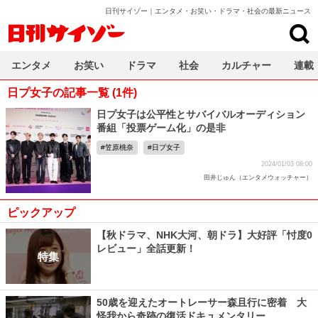
日刊サイゾー｜エンタメ・お笑い・ドラマ・社会の最新ニュース
日刊サイゾー
エンタメ
お笑い
ドラマ
社会
カルチャー
連載
日プ女子の記事一覧 (1件)
日プ女子は公平性とサバイバルオーディション
番組「投票ゲーム化」の是非
笠原桃奈
日プ女子
2024/01/03 08:00
田井じゅん（エンタメウォッチャー）
ピックアップ
【秋ドラマ、NHK大河、朝ドラ】大好評「忖度0
レビュー」全話更新！
特集
50歳を迎えたオートレーサー森且行に密着 大
怪我から奇跡の復活ドキュメンタリー