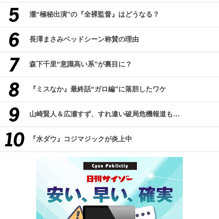
瀧“極秘出演”の『全裸監督』はどうなる？
長澤まさみベッドシーン称賛の理由
森下千里“意識高い系”が裏目に？
『ミスなか』最終話“ガロ編”に落胆したワケ
山崎賢人＆広瀬すず、すれ違い破局危機報道も…
『水ダウ』コジマジックが炎上中