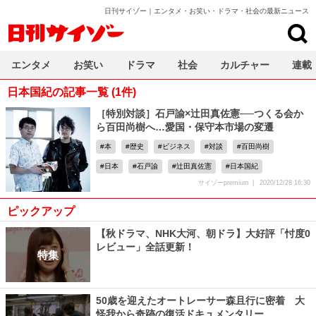
日刊サイゾー｜エンタメ・お笑い・ドラマ・社会の最新ニュース
日刊サイゾー
エンタメ
お笑い
ドラマ
社会
カルチャー
連載
日本国紀の記事一覧 (1件)
［特別対談］石戸諭×辻田真佐憲──つくる会か
ら百田尚樹へ…愛国・保守本市場の変遷
本
歴史
ビジネス
対談
百田尚樹
日本
石戸諭
辻田真佐憲
日本国紀
サイゾーpremium
2020/12/28 16:30
ピックアップ
【秋ドラマ、NHK大河、朝ドラ】大好評「忖度0
レビュー」全話更新！
特集
50歳を迎えたオートレーサー森且行に密着 大
怪我から奇跡の復活ドキュメンタリー