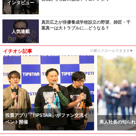
インタビュー
真田広之が俳優養成学校設立の野望、師匠・千
葉真一は大トラブルに…どうなる？
人気連載
イチオシ記事
※横スクロールできます▶
投票アプリ「TIPSTAR」がファン交流イ
ベント開催
美人社長の知られ