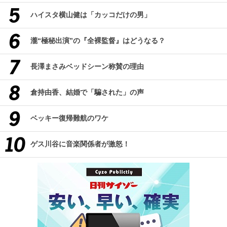
ハイスタ横山健は「カッコだけの男」
瀧“極秘出演”の『全裸監督』はどうなる？
長澤まさみベッドシーン称賛の理由
倉持由香、結婚で「騙された」の声
ベッキー復帰難航のワケ
ゲス川谷に音楽関係者が激怒！