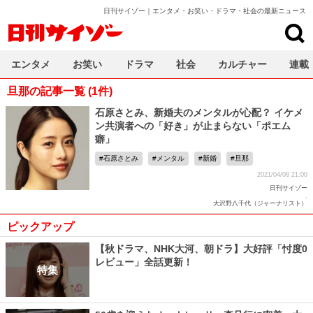
日刊サイゾー｜エンタメ・お笑い・ドラマ・社会の最新ニュース
日刊サイゾー
エンタメ
お笑い
ドラマ
社会
カルチャー
連載
旦那の記事一覧 (1件)
石原さとみ、新婚夫のメンタルが心配？ イケメ
ン共演者への「好き」が止まらない「ポエム
癖」
石原さとみ
メンタル
新婚
旦那
2021/04/08 21:00
日刊サイゾー
,
大沢野八千代（ジャーナリスト）
ピックアップ
【秋ドラマ、NHK大河、朝ドラ】大好評「忖度0
レビュー」全話更新！
特集