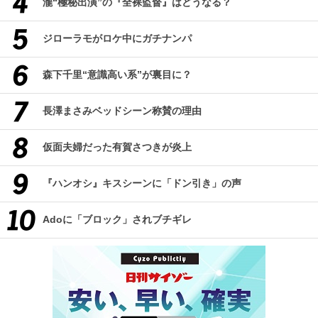
瀧“極秘出演”の『全裸監督』はどうなる？
ジローラモがロケ中にガチナンパ
森下千里“意識高い系”が裏目に？
長澤まさみベッドシーン称賛の理由
仮面夫婦だった有賀さつきが炎上
『ハンオシ』キスシーンに「ドン引き」の声
Adoに「ブロック」されブチギレ