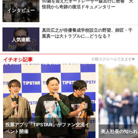
50歳を迎えたオートレーサー森且行に密着 大
怪我から奇跡の復活ドキュメンタリー
インタビュー
真田広之が俳優養成学校設立の野望、師匠・千
葉真一は大トラブルに…どうなる？
人気連載
イチオシ記事
※横スクロールできます▶
投票アプリ「TIPSTAR」がファン交流イ
ベント開催
美人社長の知られ