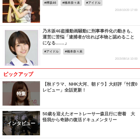
欅坂46
橋本奈々未
アイドル
2016/10/20 17:00
乃木坂46盗撮動画騒動に刑事事件化の動きも、
運営に苦悩「逮捕者が出れば本物と認めること
になる……」
アイドル
橋本奈々未
2015/08/14 10:00
ピックアップ
【秋ドラマ、NHK大河、朝ドラ】大好評「忖度0
レビュー」全話更新！
特集
50歳を迎えたオートレーサー森且行に密着 大
怪我から奇跡の復活ドキュメンタリー
インタビュー