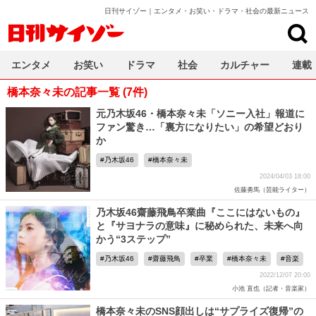
日刊サイゾー｜エンタメ・お笑い・ドラマ・社会の最新ニュース
日刊サイゾー
エンタメ
お笑い
ドラマ
社会
カルチャー
連載
橋本奈々未の記事一覧 (7件)
元乃木坂46・橋本奈々未「ソニー入社」報道に
ファン驚き…「裏方になりたい」の希望どおり
か
乃木坂46
橋本奈々未
2024/04/03 18:00
佐藤勇馬（芸能ライター）
乃木坂46齋藤飛鳥卒業曲『ここにはないもの』
と『サヨナラの意味』に秘められた、未来へ向
かう“3ステップ”
乃木坂46
齋藤飛鳥
卒業
橋本奈々未
音楽
2022/12/07 20:00
小池 直也（記者・音楽家）
橋本奈々未のSNS顔出しは“サプライズ復帰”の