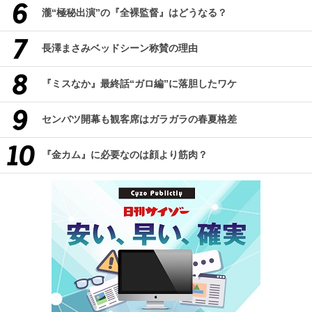
瀧“極秘出演”の『全裸監督』はどうなる？
長澤まさみベッドシーン称賛の理由
『ミスなか』最終話“ガロ編”に落胆したワケ
センバツ開幕も観客席はガラガラの春夏格差
『金カム』に必要なのは顔より筋肉？