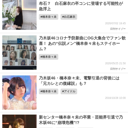
布石？ 白石麻衣の卒コンに登場する可能性が
急浮上
橋本奈々未
白石麻衣
2020/07/02 19:45
日刊サイゾー
乃木坂46コロナ予防新曲にOG大集合でファン歓
喜！ あの“伝説メン”橋本奈々未もステイホー
ム？
橋本奈々未
2020/05/25 21:50
日刊サイゾー
乃木坂46・橋本奈々未、電撃引退の背後には
「元カレとの復縁説」も？
橋本奈々未
アイドル
2016/10/28 10:00
新センター橋本奈々未の卒業・芸能界引退で乃
木坂46に“崩壊危機”!?