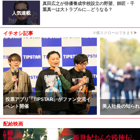
真田広之が俳優養成学校設立の野望、師匠・千
葉真一は大トラブルに…どうなる？
人気連載
イチオシ記事
※横スクロールできます▶
投票アプリ「TIPSTAR」がファン交流イ
ベント開催
美人社長の知られ
配給映画