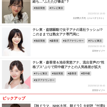
経ち…“ふたたび暴走”？
池谷実悠
テレビ東京
2022/05/16 18:00
大沢野八千代（ジャーナリスト）
テレ東・盗聴騒動で女子アナの退社ラッシュ!?
このままでは熟女アナ専門局に
池谷実悠
森香澄
女子アナウンサー
テレビ東京
2020/09/20 06:30
日刊サイゾー
テレ東・森香澄＆池谷実悠アナ、流出音声の“性
格ブス”ぶりで田中瞳アナとの人気格差が拡大
テレビ東京
池谷実悠
森香澄
田中瞳
女子アナウンサー
2020/09/18 06:45
日刊サイゾー
ピックアップ
【秋ドラマ、NHK大河、朝ドラ】大好評「忖度0