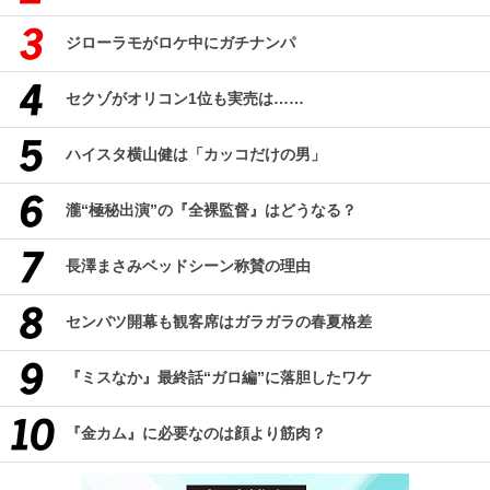
ジローラモがロケ中にガチナンパ
セクゾがオリコン1位も実売は……
ハイスタ横山健は「カッコだけの男」
瀧“極秘出演”の『全裸監督』はどうなる？
長澤まさみベッドシーン称賛の理由
センバツ開幕も観客席はガラガラの春夏格差
『ミスなか』最終話“ガロ編”に落胆したワケ
『金カム』に必要なのは顔より筋肉？