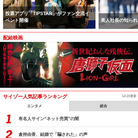
投票アプリ「TIPSTAR」がファン交流イ
ベント開催
美人社長の知られ
配給映画
サイゾー人気記事ランキング
14:20更新
エンタメ
総合
有名人サイン“ネット売買”の闇
倉持由香、結婚で「騙された」の声