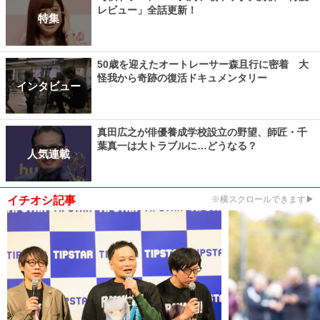
レビュー」全話更新！
特集
50歳を迎えたオートレーサー森且行に密着 大
怪我から奇跡の復活ドキュメンタリー
インタビュー
真田広之が俳優養成学校設立の野望、師匠・千
葉真一は大トラブルに…どうなる？
人気連載
イチオシ記事
※横スクロールできます▶