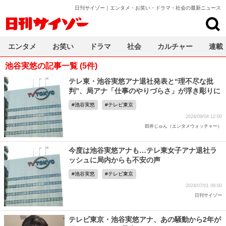
日刊サイゾー｜エンタメ・お笑い・ドラマ・社会の最新ニュース
日刊サイゾー
エンタメ
お笑い
ドラマ
社会
カルチャー
連載
池谷実悠の記事一覧 (5件)
テレ東・池谷実悠アナ退社発表と“理不尽な批
判”、局アナ「仕事のやりづらさ」が浮き彫りに
池谷実悠
テレビ東京
2024/09/04 12:00
田井じゅん（エンタメウォッチャー）
今度は池谷実悠アナも…テレ東女子アナ退社ラ
ッシュに局内からも不安の声
池谷実悠
テレビ東京
2024/07/01 09:00
日刊サイゾー
テレビ東京・池谷実悠アナ、あの騒動から2年が