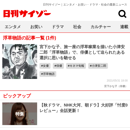
日刊サイゾー｜エンタメ・お笑い・ドラマ・社会の最新ニュース
日刊サイゾー
エンタメ
お笑い
ドラマ
社会
カルチャー
連載
浮草物語の記事一覧 (1件)
宮下かな子、旅一座の浮草稼業を描いた小津安
二郎「浮草物語」で、俳優として迫られたある
選択に思いを馳せる
女優
俳優
キネマ旬報
小津安二郎
浮草物語
2021/05/31 18:00
宮下かな子（俳優）
ピックアップ
【秋ドラマ、NHK大河、朝ドラ】大好評「忖度0
レビュー」全話更新！
特集