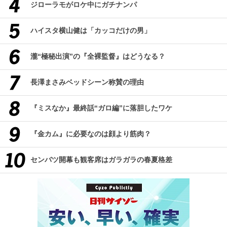
ジローラモがロケ中にガチナンパ
ハイスタ横山健は「カッコだけの男」
瀧“極秘出演”の『全裸監督』はどうなる？
長澤まさみベッドシーン称賛の理由
『ミスなか』最終話“ガロ編”に落胆したワケ
『金カム』に必要なのは顔より筋肉？
センバツ開幕も観客席はガラガラの春夏格差