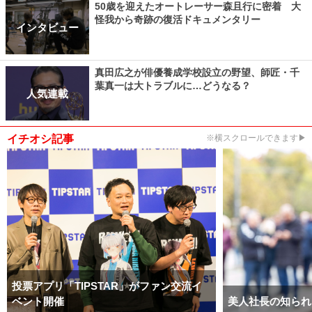
50歳を迎えたオートレーサー森且行に密着 大
怪我から奇跡の復活ドキュメンタリー
インタビュー
真田広之が俳優養成学校設立の野望、師匠・千
葉真一は大トラブルに…どうなる？
人気連載
イチオシ記事
※横スクロールできます▶
投票アプリ「TIPSTAR」がファン交流イ
ベント開催
美人社長の知られ