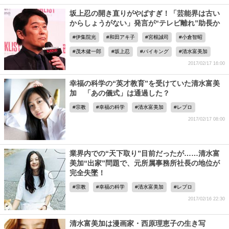
坂上忍の開き直りがやばすぎ！「芸能界は古い
からしょうがない」発言が“テレビ離れ”助長か
伊集院光
和田アキ子
宮根誠司
小倉智昭
茂木健一郎
坂上忍
バイキング
清水富美加
2017/02/17 16:00
幸福の科学の“英才教育”を受けていた清水富美
加 「あの儀式」は通過した？
宗教
幸福の科学
清水富美加
レプロ
2017/02/17 08:00
業界内での“天下取り”目前だったが……清水富
美加“出家”問題で、元所属事務所社長の地位が
完全失墜！
宗教
幸福の科学
清水富美加
レプロ
2017/02/16 22:30
清水富美加は漫画家・西原理恵子の生き写