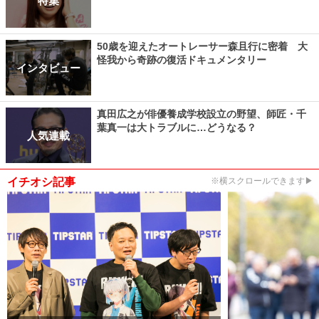
特集
50歳を迎えたオートレーサー森且行に密着 大
怪我から奇跡の復活ドキュメンタリー
インタビュー
真田広之が俳優養成学校設立の野望、師匠・千
葉真一は大トラブルに…どうなる？
人気連載
イチオシ記事
※横スクロールできます▶