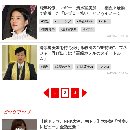
能年玲奈、マギー、清水富美加……相次ぐ騒動
で定着した「レプロ＝怖い」というイメージ
宗教
バーニング
幸福の科学
マギー
能年玲奈
清水富美加
レプロ
2017/02/13 23:00
清水富美加を待ち受ける教団の“VIP待遇”、マネ
ジャー呼び出しは「高級ホテルのスイートルー
ム」
宗教
幸福の科学
清水富美加
レプロ
2017/02/13 19:30
1
2
3
ピックアップ
【秋ドラマ、NHK大河、朝ドラ】大好評「忖度0
レビュー」全話更新！