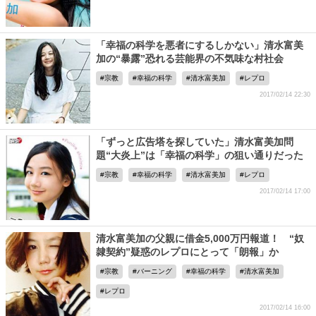
「幸福の科学を悪者にするしかない」清水富美
加の“暴露”恐れる芸能界の不気味な村社会
宗教
幸福の科学
清水富美加
レプロ
2017/02/14 22:30
「ずっと広告塔を探していた」清水富美加問
題“大炎上”は「幸福の科学」の狙い通りだった
宗教
幸福の科学
清水富美加
レプロ
2017/02/14 17:00
清水富美加の父親に借金5,000万円報道！ “奴
隷契約”疑惑のレプロにとって「朗報」か
宗教
バーニング
幸福の科学
清水富美加
レプロ
2017/02/14 16:00