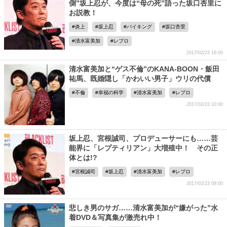
側”坂上忍が、今度は“母の死”語った坂口杏里に
お説教！
炎上
坂上忍
バイキング
坂口杏里
清水富美加
レプロ
2017/02/23 16:00
清水富美加と“ゲス不倫”のKANA-BOON・飯田
祐馬、既婚隠し「かわいい男子」ウリの代償
不倫
幸福の科学
清水富美加
レプロ
2017/02/23 10:00
坂上忍、宮根誠司、プロデューサーにも……芸
能界に「レプティリアン」大増殖中！ その正
体とは!?
宮根誠司
坂上忍
清水富美加
レプロ
2017/02/23 08:00
悲しき男のサガ……清水富美加が“嫌がった”水
着DVD＆写真集が激売れ中！