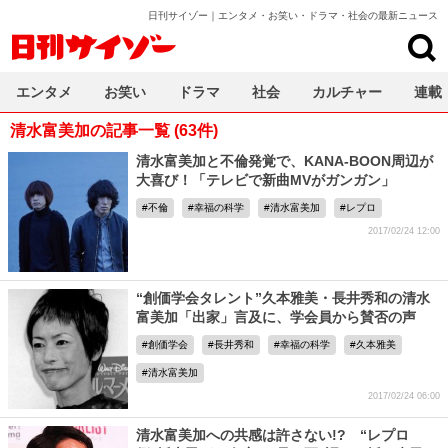
日刊サイゾー｜エンタメ・お笑い・ドラマ・社会の最新ニュース
日刊サイゾー
エンタメ
お笑い
ドラマ
社会
カルチャー
連載
清水富美加の記事一覧 (63件)
清水富美加と不倫発覚で、KANA-BOON周辺が
大喜び！「テレビで新曲MVがガンガン」
不倫
幸福の科学
清水富美加
レプロ
2017/02/24 12:00
“創価学会タレント”久本雅美・長井秀和の清水
富美加「出家」言及に、学会員から賛否の声
創価学会
長井秀和
幸福の科学
久本雅美
清水富美加
2017/02/24 06:00
清水富美加への共感は許さない!? “レプロ