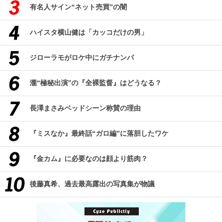
有名人サイン“ネット売買”の闇
ハイスタ横山健は「カッコだけの男」
ジローラモがロケ中にガチナンパ
瀧“極秘出演”の『全裸監督』はどうなる？
長澤まさみベッドシーン称賛の理由
『ミスなか』最終話“ガロ編”に落胆したワケ
『金カム』に必要なのは顔より筋肉？
後藤真希、過去最高露出の写真集が物議