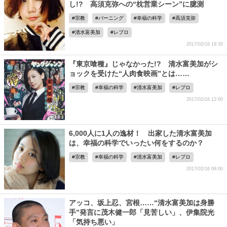
し!? 高須克弥への“枕営業シーン”に臆測
宗教
バーニング
幸福の科学
高須克弥
清水富美加
レプロ
2017/02/16 19:30
『東京喰種』じゃなかった!? 清水富美加がシ
ョックを受けた“人肉食映画”とは……
宗教
幸福の科学
清水富美加
レプロ
2017/02/16 12:00
6,000人に1人の逸材！ 出家した清水富美加
は、幸福の科学でいったい何をするのか？
宗教
幸福の科学
清水富美加
レプロ
2017/02/16 08:00
アッコ、坂上忍、宮根……“清水富美加は身勝
手”発言に茂木健一郎「見苦しい」、伊集院光
「気持ち悪い」