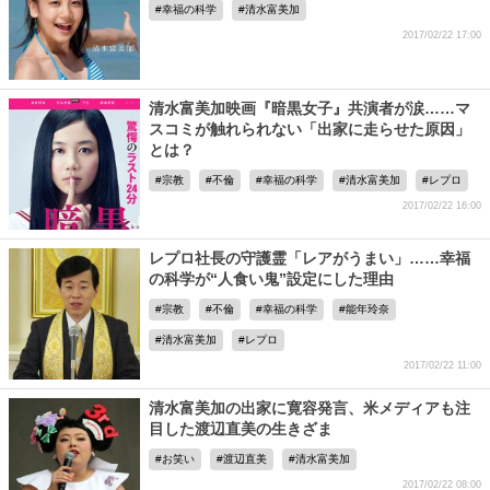
幸福の科学
清水富美加
2017/02/22 17:00
清水富美加映画『暗黒女子』共演者が涙……マ
スコミが触れられない「出家に走らせた原因」
とは？
宗教
不倫
幸福の科学
清水富美加
レプロ
2017/02/22 16:00
レプロ社長の守護霊「レアがうまい」……幸福
の科学が“人食い鬼”設定にした理由
宗教
不倫
幸福の科学
能年玲奈
清水富美加
レプロ
2017/02/22 11:00
清水富美加の出家に寛容発言、米メディアも注
目した渡辺直美の生きざま
お笑い
渡辺直美
清水富美加
2017/02/22 08:00