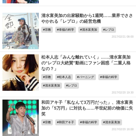
清水富美加の出家騒動から1週間……業界でささ
やかれる「レプロ」の経営危機
宗教
幸福の科学
清水富美加
レプロ
2017/02/21 08:00
松本人志「みんな離れていく」……清水富美加
の“レプロ大絶賛”動画にファン困惑「二重人格
なの？」
宗教
松本人志
バーニング
幸福の科学
清水富美加
レプロ
2017/02/20 19:30
和田アキ子「私なんて3万円だった」、清水富美
加の「5万円」に対抗も……半世紀前の物価に失
笑
宗教
和田アキ子
幸福の科学
清水富美加
2017/02/20 16:00