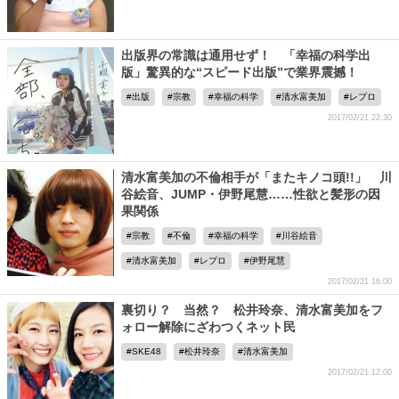
出版界の常識は通用せず！ 「幸福の科学出
版」驚異的な“スピード出版”で業界震撼！
出版
宗教
幸福の科学
清水富美加
レプロ
2017/02/21 22:30
清水富美加の不倫相手が「またキノコ頭!!」 川
谷絵音、JUMP・伊野尾慧……性欲と髪形の因
果関係
宗教
不倫
幸福の科学
川谷絵音
清水富美加
レプロ
伊野尾慧
2017/02/21 16:00
裏切り？ 当然？ 松井玲奈、清水富美加をフ
ォロー解除にざわつくネット民
SKE48
松井玲奈
清水富美加
2017/02/21 12:00