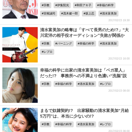
宗教
伊集院光
和田アキ子
幸福の科学
宮根誠司
茂木健一郎
坂上忍
清水富美加
2017/02/15 19:30
清水富美加の略奪は「すべて長男のため!?」“大
川宏洋の相手役オーディション”失敗が関係か
宗教
バーニング
幸福の科学
清水富美加
レプロ
2017/02/15 16:00
幸福の科学に出家の清水富美加は「ベガ星人」
だった!? 事務所への不満より色濃い“洗脳”説
宗教
幸福の科学
清水富美加
レプロ
2017/02/15 08:00
まるで奴隷契約!? 出家騒動の清水富美加“月給
5万円”は、本当に少ないの!?
宗教
幸福の科学
清水富美加
レプロ
2017/02/15 06:00