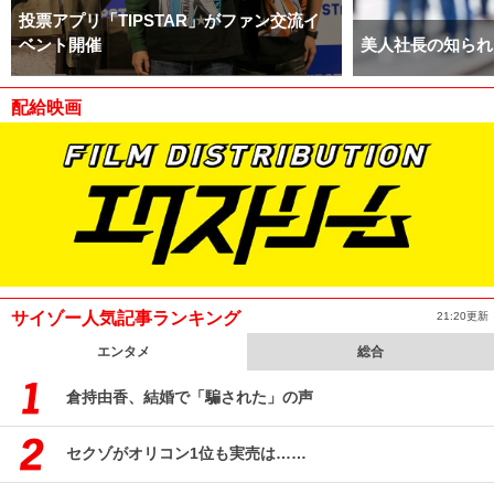
投票アプリ「TIPSTAR」がファン交流イ
ベント開催
美人社長の知られ
配給映画
サイゾー人気記事ランキング
21:20更新
エンタメ
総合
倉持由香、結婚で「騙された」の声
セクゾがオリコン1位も実売は……