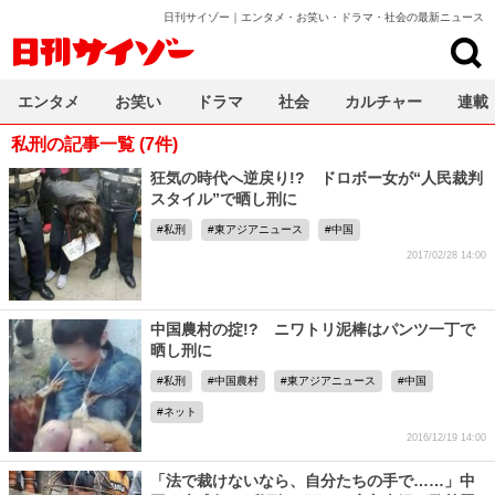
日刊サイゾー｜エンタメ・お笑い・ドラマ・社会の最新ニュース
日刊サイゾー
エンタメ
お笑い
ドラマ
社会
カルチャー
連載
私刑の記事一覧 (7件)
狂気の時代へ逆戻り!? ドロボー女が“人民裁判
スタイル”で晒し刑に
私刑
東アジアニュース
中国
2017/02/28 14:00
中国農村の掟!? ニワトリ泥棒はパンツ一丁で
晒し刑に
私刑
中国農村
東アジアニュース
中国
ネット
2016/12/19 14:00
「法で裁けないなら、自分たちの手で……」中