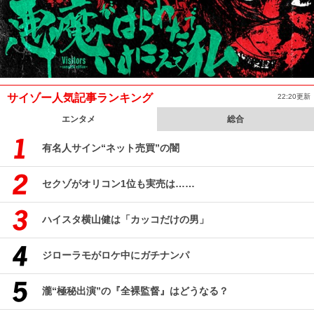
サイゾー人気記事ランキング
22:20更新
エンタメ
総合
有名人サイン“ネット売買”の闇
セクゾがオリコン1位も実売は……
ハイスタ横山健は「カッコだけの男」
ジローラモがロケ中にガチナンパ
瀧“極秘出演”の『全裸監督』はどうなる？