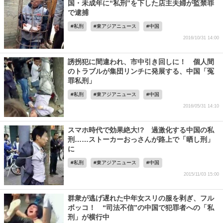
国・未成年に“私刑”を下した店主夫婦が監禁罪
で逮捕
私刑
東アジアニュース
中国
2016/10/31 14:00
誘拐犯に間違われ、市中引き回しに！ 個人間
のトラブルが集団リンチに発展する、中国「冤
罪私刑」
私刑
東アジアニュース
中国
2016/05/31 14:10
スマホ時代で効果絶大!? 過激化する中国の私
刑……ストーカーおっさんが路上で「晒し刑」
に
私刑
東アジアニュース
中国
2015/11/03 15:00
群衆が逃げ遅れた中年女スリの服を剥ぎ、フル
ボッコ！ “司法不信”の中国で犯罪者への「私
刑」が横行中