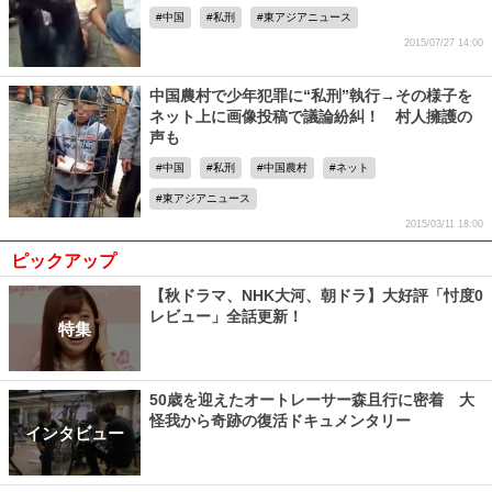
中国
私刑
東アジアニュース
2015/07/27 14:00
中国農村で少年犯罪に“私刑”執行→その様子を
ネット上に画像投稿で議論紛糾！ 村人擁護の
声も
中国
私刑
中国農村
ネット
東アジアニュース
2015/03/11 18:00
ピックアップ
【秋ドラマ、NHK大河、朝ドラ】大好評「忖度0
レビュー」全話更新！
特集
50歳を迎えたオートレーサー森且行に密着 大
怪我から奇跡の復活ドキュメンタリー
インタビュー