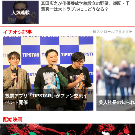
真田広之が俳優養成学校設立の野望、師匠・千
葉真一は大トラブルに…どうなる？
人気連載
イチオシ記事
※横スクロールできます▶
投票アプリ「TIPSTAR」がファン交流イ
ベント開催
美人社長の知られ
配給映画