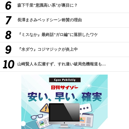
森下千里“意識高い系”が裏目に？
長澤まさみベッドシーン称賛の理由
『ミスなか』最終話“ガロ編”に落胆したワケ
『水ダウ』コジマジックが炎上中
山崎賢人＆広瀬すず、すれ違い破局危機報道も…